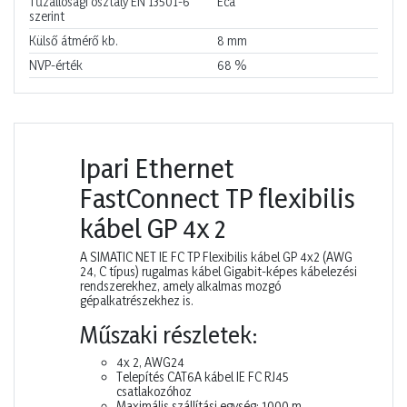
Tűzállósági osztály EN 13501-6
Eca
szerint
Külső átmérő kb.
8
mm
NVP-érték
68
%
Ipari Ethernet
FastConnect TP flexibilis
kábel GP 4x 2
A SIMATIC NET IE FC TP Flexibilis kábel GP 4x2 (AWG
24, C típus) rugalmas kábel Gigabit-képes kábelezési
rendszerekhez, amely alkalmas mozgó
gépalkatrészekhez is.
Műszaki részletek:
4x 2, AWG24
Telepítés CAT6A kábel IE FC RJ45
csatlakozóhoz
Maximális szállítási egység: 1000 m