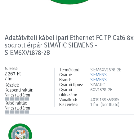
Adatátviteli kábel ipari Ethernet FC TP Cat6 8x
sodrott érpár SIMATIC SIEMENS -
SIEM6XV1878-2B
Bruttó listaár
Termékkód:
SIEM6XV1878-2B
2 267 Ft
Gyártó:
SIEMENS
/ fm
Brand:
SIEMENS
Gyártói típus:
SIMATIC
Készlet:
Gyártói
6XV1878-2B
Központi raktár:
cikkszám:
Nincs raktáron
Vonalkód:
4019169853385
Külső raktár:
Kiszerelés:
1 fm
(bontható)
Nincs raktáron