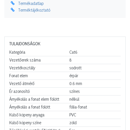
Termékadatlap
Terméktájékoztató
TULAJDONSÁGOK
Kategória
Cat6
Vezetőerek száma
8
Vezetékosztály
sodrott
Fonat elem
érpár
Vezető átmérő
0.6
mm
Ér azonosító
színes
Árnyékolás a fonat elem fölött
nélkül
Árnyékolás a fonat fölött
fólia-fonat
Külső köpeny anyaga
PVC
Külső köpeny színe
zöld