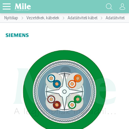
Nyitólap
Vezetékek, kábelek
Adatátviteli kábel
Adatátviteli k