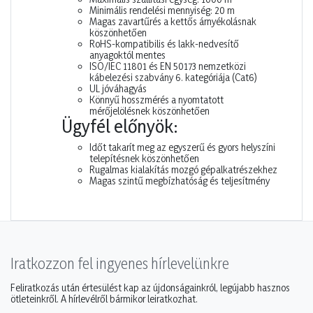
Minimális rendelési mennyiség: 20 m
Magas zavartűrés a kettős árnyékolásnak
köszönhetően
RoHS-kompatibilis és lakk-nedvesítő
anyagoktól mentes
ISO/IEC 11801 és EN 50173 nemzetközi
kábelezési szabvány 6. kategóriája (Cat6)
UL jóváhagyás
Könnyű hosszmérés a nyomtatott
mérőjelölésnek köszönhetően
Ügyfél előnyök:
Időt takarít meg az egyszerű és gyors helyszíni
telepítésnek köszönhetően
Rugalmas kialakítás mozgó gépalkatrészekhez
Magas szintű megbízhatóság és teljesítmény
Iratkozzon fel ingyenes hírlevelünkre
Feliratkozás után értesülést kap az újdonságainkról, legújabb hasznos
ötleteinkről. A hírlevélről bármikor leiratkozhat.