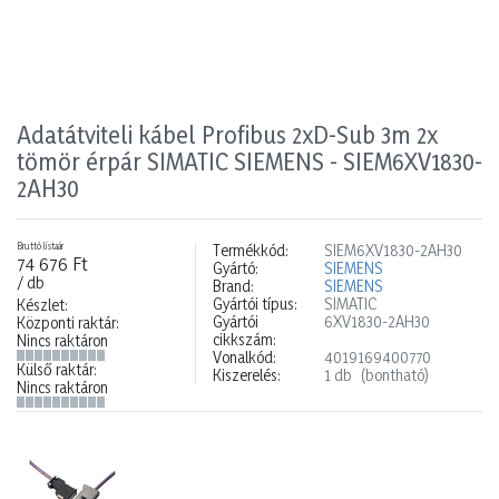
Adatátviteli kábel Profibus 2xD-Sub 3m 2x
tömör érpár SIMATIC SIEMENS - SIEM6XV1830-
2AH30
Bruttó listaár
Termékkód:
SIEM6XV1830-2AH30
74 676 Ft
Gyártó:
SIEMENS
/ db
Brand:
SIEMENS
Gyártói típus:
SIMATIC
Készlet:
Gyártói
6XV1830-2AH30
Központi raktár:
cikkszám:
Nincs raktáron
Vonalkód:
4019169400770
Külső raktár:
Kiszerelés:
1 db
(bontható)
Nincs raktáron