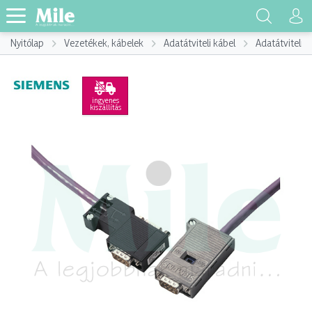
Nyitólap
Vezetékek, kábelek
Adatátviteli kábel
Adatátviteli k
ingyenes
kiszállítás