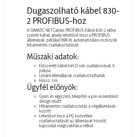
Dugaszolható kábel 830-
2 PROFIBUS-hoz
A SIMATIC NETCables PROFIBUS Kábel 830-2 előre
szerelt kábel, amely lehetővé teszi a PROFIBUS
állomások, például HMI és automatizálási eszközök
hibamentes csatlakoztatását.
Műszaki adatok:
Előszerelt kábel két D-sub csatlakozóval, 9
pólusú
Lezáró ellenállások csatlakoztathatók
Hossz: 3 m
Ügyfél előnyök:
Gyors és egyszerű telepítés a pre-assembled
design miatt
Hibamentes csatlakoztatás a végállomások
között
Lehetővé teszi a PG közvetlen
csatlakoztatását az állomások közötti
kapcsolat megszakítása nélkül