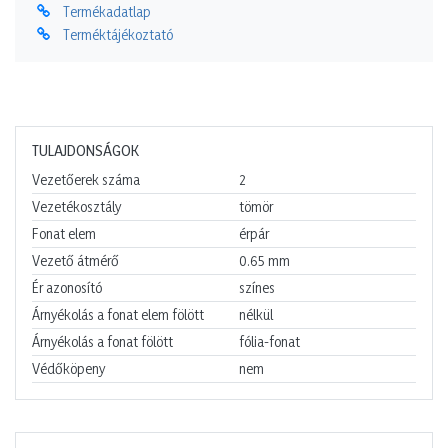
Termékadatlap
Terméktájékoztató
TULAJDONSÁGOK
Vezetőerek száma
2
Vezetékosztály
tömör
Fonat elem
érpár
Vezető átmérő
0.65
mm
Ér azonosító
színes
Árnyékolás a fonat elem fölött
nélkül
Árnyékolás a fonat fölött
fólia-fonat
Védőköpeny
nem