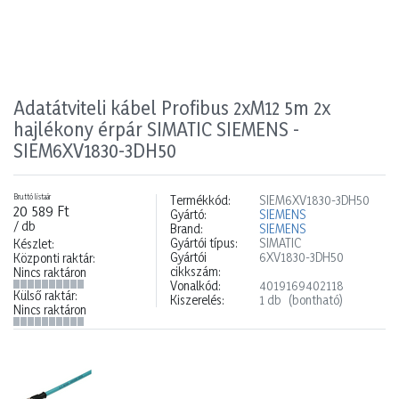
Adatátviteli kábel Profibus 2xM12 5m 2x
hajlékony érpár SIMATIC SIEMENS -
SIEM6XV1830-3DH50
Bruttó listaár
Termékkód:
SIEM6XV1830-3DH50
20 589 Ft
Gyártó:
SIEMENS
/ db
Brand:
SIEMENS
Gyártói típus:
SIMATIC
Készlet:
Gyártói
6XV1830-3DH50
Központi raktár:
cikkszám:
Nincs raktáron
Vonalkód:
4019169402118
Külső raktár:
Kiszerelés:
1 db
(bontható)
Nincs raktáron