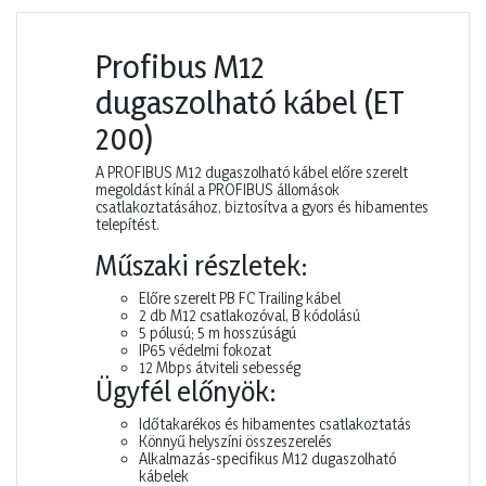
Profibus M12
dugaszolható kábel (ET
200)
A PROFIBUS M12 dugaszolható kábel előre szerelt
megoldást kínál a PROFIBUS állomások
csatlakoztatásához, biztosítva a gyors és hibamentes
telepítést.
Műszaki részletek:
Előre szerelt PB FC Trailing kábel
2 db M12 csatlakozóval, B kódolású
5 pólusú; 5 m hosszúságú
IP65 védelmi fokozat
12 Mbps átviteli sebesség
Ügyfél előnyök:
Időtakarékos és hibamentes csatlakoztatás
Könnyű helyszíni összeszerelés
Alkalmazás-specifikus M12 dugaszolható
kábelek