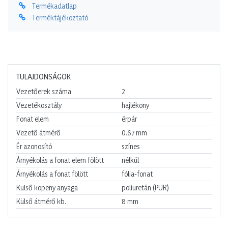
Termékadatlap
Terméktájékoztató
TULAJDONSÁGOK
Vezetőerek száma
2
Vezetékosztály
hajlékony
Fonat elem
érpár
Vezető átmérő
0.67
mm
Ér azonosító
színes
Árnyékolás a fonat elem fölött
nélkül
Árnyékolás a fonat fölött
fólia-fonat
Külső köpeny anyaga
poliuretán (PUR)
Külső átmérő kb.
8
mm