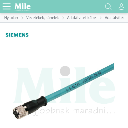
Nyitólap
Vezetékek, kábelek
Adatátviteli kábel
Adatátviteli k