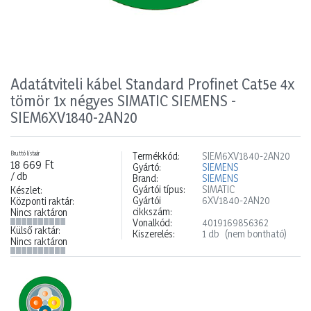
Adatátviteli kábel Standard Profinet Cat5e 4x
tömör 1x négyes SIMATIC SIEMENS -
SIEM6XV1840-2AN20
Bruttó listaár
Termékkód:
SIEM6XV1840-2AN20
18 669 Ft
Gyártó:
SIEMENS
/ db
Brand:
SIEMENS
Gyártói típus:
SIMATIC
Készlet:
Gyártói
6XV1840-2AN20
Központi raktár:
cikkszám:
Nincs raktáron
Vonalkód:
4019169856362
Külső raktár:
Kiszerelés:
1 db
(nem bontható)
Nincs raktáron