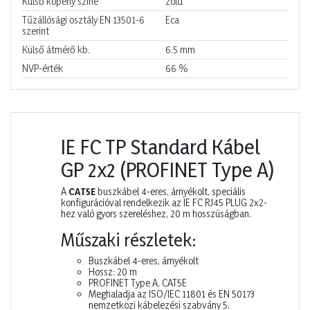
Külső köpeny színe
zöld
Tűzállósági osztály EN 13501-6
Eca
szerint
Külső átmérő kb.
6.5
mm
NVP-érték
66
%
IE FC TP Standard Kábel
GP 2x2 (PROFINET Type A)
A
CAT5E
buszkábel 4-eres, árnyékolt, speciális
konfigurációval rendelkezik az IE FC RJ45 PLUG 2x2-
hez való gyors szereléshez, 20 m hosszúságban.
Műszaki részletek:
Buszkábel 4-eres, árnyékolt
Hossz: 20 m
PROFINET Type A, CAT5E
Meghaladja az ISO/IEC 11801 és EN 50173
nemzetközi kábelezési szabvány 5.