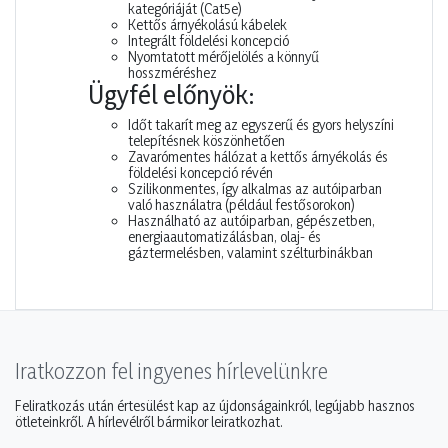
kategóriáját (Cat5e)
Kettős árnyékolású kábelek
Integrált földelési koncepció
Nyomtatott mérőjelölés a könnyű
hosszméréshez
Ügyfél előnyök:
Időt takarít meg az egyszerű és gyors helyszíni
telepítésnek köszönhetően
Zavarómentes hálózat a kettős árnyékolás és
földelési koncepció révén
Szilikonmentes, így alkalmas az autóiparban
való használatra (például festősorokon)
Használható az autóiparban, gépészetben,
energiaautomatizálásban, olaj- és
gáztermelésben, valamint szélturbinákban
Iratkozzon fel ingyenes hírlevelünkre
Feliratkozás után értesülést kap az újdonságainkról, legújabb hasznos
ötleteinkről. A hírlevélről bármikor leiratkozhat.