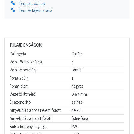
Termékadatlap
Terméktájékoztató
TULAJDONSÁGOK
Kategória
Cat5e
Vezetőerek száma
4
Vezetékosztály
tömör
Fonatszám
1
Fonat elem
négyes
Vezető átmérő
0.64
mm
Ér azonosító
színes
Árnyékolás a fonat elem fölött
nélkül
Árnyékolás a fonat fölött
fólia-fonat
Külső köpeny anyaga
PVC