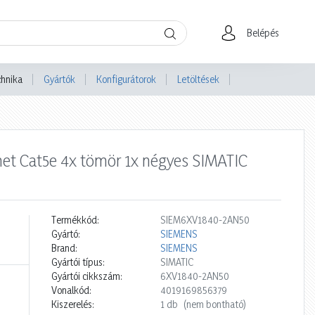
Belépés
chnika
Gyártók
Konfigurátorok
Letöltések
inet Cat5e 4x tömör 1x négyes SIMATIC
Termékkód:
SIEM6XV1840-2AN50
Gyártó:
SIEMENS
Brand:
SIEMENS
Gyártói típus:
SIMATIC
Gyártói cikkszám:
6XV1840-2AN50
Vonalkód:
4019169856379
Kiszerelés:
1 db
(nem bontható)