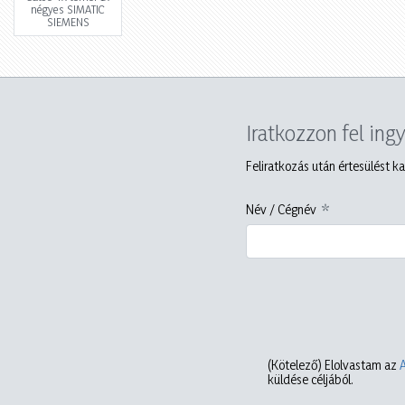
négyes SIMATIC
SIEMENS
Iratkozzon fel ing
Feliratkozás után értesülést ka
Név / Cégnév
(Kötelező)
Elolvastam az
küldése céljából.