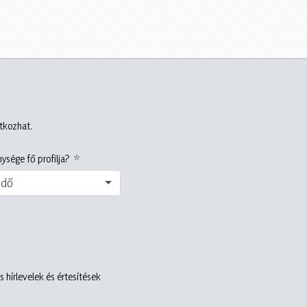
atkozhat.
ysége fő profilja?
edő
 hírlevelek és értesítések