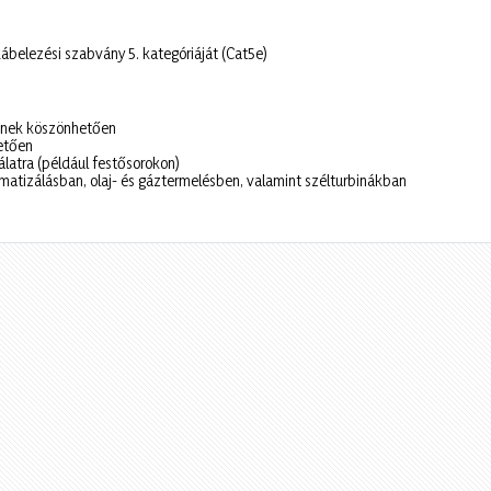
belezési szabvány 5. kategóriáját (Cat5e)
tésnek köszönhetően
etően
álatra (például festősorokon)
atizálásban, olaj- és gáztermelésben, valamint szélturbinákban