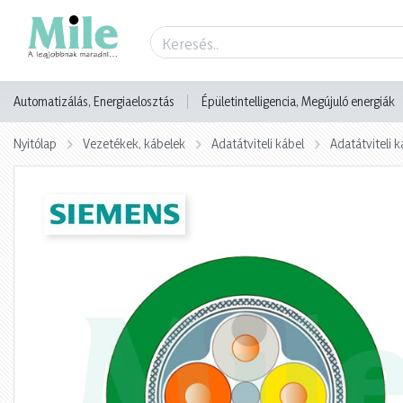
Termék adatlap
Automatizálás, Energiaelosztás
Épületintelligencia, Megújuló energiák
Nyitólap
Vezetékek, kábelek
Adatátviteli kábel
Adatátviteli k