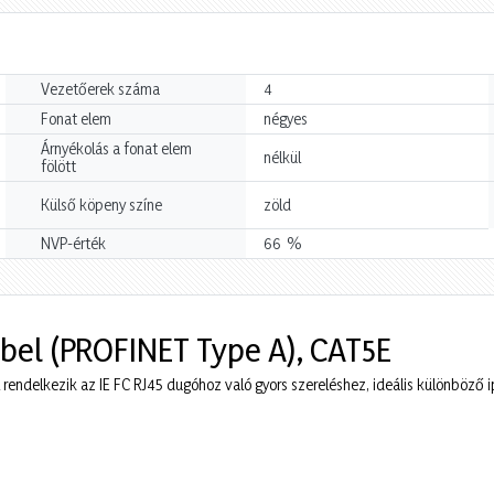
Vezetőerek száma
4
Fonat elem
négyes
Árnyékolás a fonat elem
nélkül
fölött
Külső köpeny színe
zöld
%
NVP-érték
66
ábel (PROFINET Type A), CAT5E
l rendelkezik az IE FC RJ45 dugóhoz való gyors szereléshez, ideális különböző 