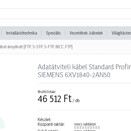
Installációtechnika
Speciális
Vezetékek, kábelek
Világításte
ábel árnyékolt [FTP, S-STP, S-FTP, BICC..FTP]
Adatátviteli kábel Standard Prof
SIEMENS 6XV1840-2AN50
Bruttó listaár
46 512 Ft
/ db
Készlet:
Központi raktár:
nincs raktáron
nincs raktáron