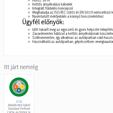
Hossz: 50 m
Kettős árnyékolású kábelek
Integrált földelési koncepció
Meghaladja az ISO/IEC 11801 és EN 50173 nemzetközi ká
Nyomtatott mérőjelölés a könnyű hosszméréshez
Ügyfél előnyök:
Időt takarít meg az egyszerű és gyors helyszíni telepí
Zavarómentes hálózat a kettős árnyékolásnak köszönh
Szilikonmentes, így alkalmas az autóiparban való haszn
Használható az autóiparban, gépészetben, energiaautom
Itt járt nemrég
17:01
Adatátviteli kábel
Standard Profinet
Cat5e 4x tömör 1x