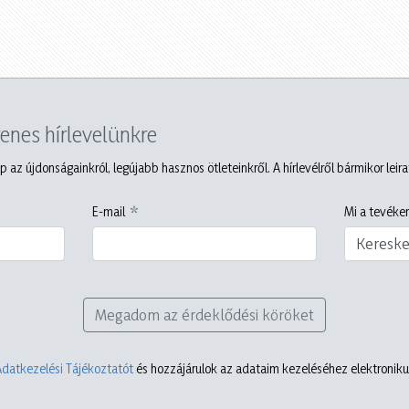
yenes hírlevelünkre
p az újdonságainkról, legújabb hasznos ötleteinkről. A hírlevélről bármikor leir
E-mail
Mi a tevéken
Keresk
Megadom az érdeklődési köröket
Adatkezelési Tájékoztatót
és hozzájárulok az adataim kezeléséhez elektronikus