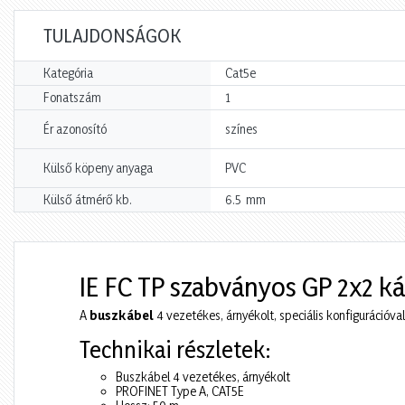
TULAJDONSÁGOK
Kategória
Cat5e
Fonatszám
1
Ér azonosító
színes
Külső köpeny anyaga
PVC
mm
Külső átmérő kb.
6.5
IE FC TP szabványos GP 2x2 k
A
buszkábel
4 vezetékes, árnyékolt, speciális konfigurációva
Technikai részletek:
Buszkábel 4 vezetékes, árnyékolt
PROFINET Type A, CAT5E