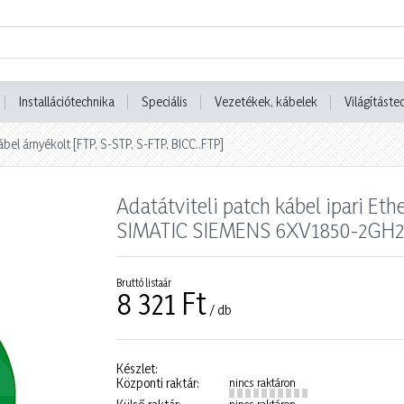
Installációtechnika
Speciális
Vezetékek, kábelek
Világításte
ábel árnyékolt [FTP, S-STP, S-FTP, BICC..FTP]
Adatátviteli patch kábel ipari Et
SIMATIC SIEMENS 6XV1850-2GH
Bruttó listaár
8 321 Ft
/ db
Készlet:
Központi raktár:
nincs raktáron
nincs raktáron