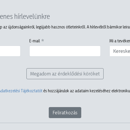
yenes hírlevelünkre
p az újdonságainkról, legújabb hasznos ötleteinkről. A hírlevélről bármikor leir
E-mail
Mi a tevéken
Keresk
Megadom az érdeklődési köröket
Adatkezelési Tájékoztatót
és hozzájárulok az adataim kezeléséhez elektronikus
Feliratkozás