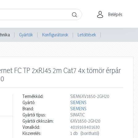
Belépés
chnika
Gyártók
Konfigurátorok
Letöltések
hernet FC TP 2xRJ45 2m Cat7 4x tömör érpár
20
Termékkód:
SIEM6XV1850-2GH20
Gyártó:
SIEMENS
Brand:
SIEMENS
Gyártói típus:
SIMATIC
Gyártói cikkszám:
6XV1850-2GH20
Vonalkód:
4019169401630
Kiszerelés:
1 db
(bontható)