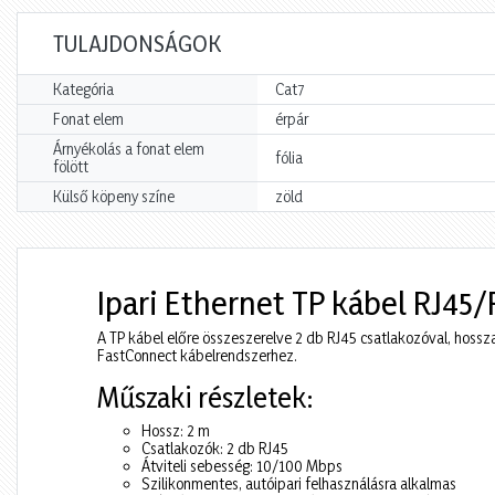
TULAJDONSÁGOK
Kategória
Cat7
Fonat elem
érpár
Árnyékolás a fonat elem
fólia
fölött
Külső köpeny színe
zöld
Ipari Ethernet TP kábel RJ45/
A TP kábel előre összeszerelve 2 db RJ45 csatlakozóval, hoss
FastConnect kábelrendszerhez.
Műszaki részletek:
Hossz: 2 m
Csatlakozók: 2 db RJ45
Átviteli sebesség: 10/100 Mbps
Szilikonmentes, autóipari felhasználásra alkalmas