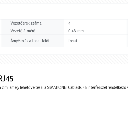
Vezetőerek száma
4
mm
Vezető átmérő
0.48
Árnyékolás a fonat fölött
fonat
RJ45
za 2 m, amely lehetővé teszi a SIMATIC NETCablesRJ45 interfésszel rendelkező