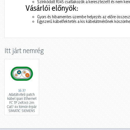
Színkódolt RJ45 csatlakozók a keresztezett és nem ke
Vásárlói előnyök:
Gyors és hibamentes üzembe helyezés az előre összesze
Egyszerű kábelfektetés a kis kábelátmérőnek köszönh
Itt járt nemrég
16:37
Adatátviteli patch
kábel ipari Ethernet
FC TP 2xRJ45 2m
Cat7 4x tömör érpár
SIMATIC SIEMENS