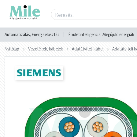
Termék adatlap
Automatizálás, Energiaelosztás
Épületintelligencia, Megújuló energiák
Nyitólap
Vezetékek, kábelek
Adatátviteli kábel
Adatátviteli k