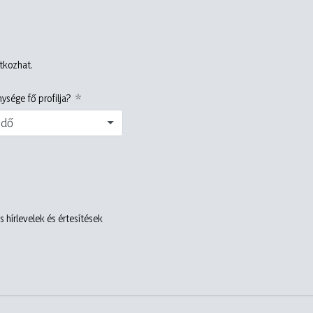
atkozhat.
ysége fő profilja?
edő
 hírlevelek és értesítések