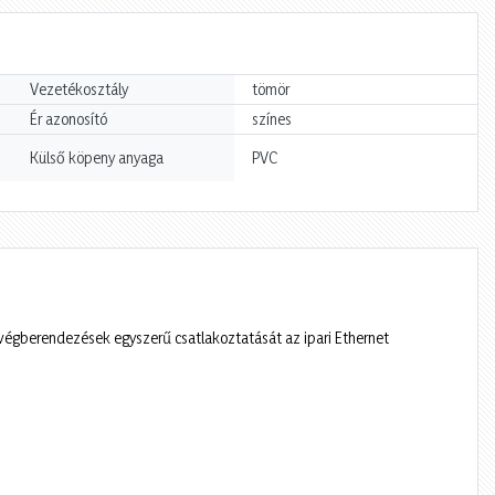
Vezetékosztály
tömör
Ér azonosító
színes
Külső köpeny anyaga
PVC
 végberendezések egyszerű csatlakoztatását az ipari Ethernet