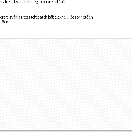
resztezett vonalak megkülönböztetésére
relt, gyárilag tesztelt patch kábeleknek köszönhetően
etően