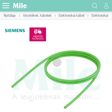
Nyitólap
Vezetékek, kábelek
Elektronikai kábel
Elektronikai k
ingyenes
kiszállítás