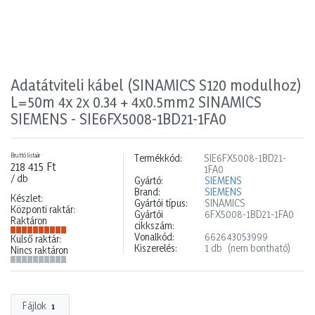
Adatátviteli kábel (SINAMICS S120 modulhoz)
L=50m 4x 2x 0.34 + 4x0.5mm2 SINAMICS
SIEMENS - SIE6FX5008-1BD21-1FA0
Bruttó listaár
Termékkód:
SIE6FX5008-1BD21-
218 415 Ft
1FA0
/ db
Gyártó:
SIEMENS
Brand:
SIEMENS
Készlet:
Gyártói típus:
SINAMICS
Központi raktár:
Gyártói
6FX5008-1BD21-1FA0
Raktáron
cikkszám:
Vonalkód:
662643053999
Külső raktár:
Kiszerelés:
1 db
(nem bontható)
Nincs raktáron
Fájlok
1