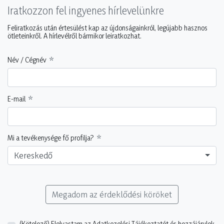
Iratkozzon fel ingyenes hírlevelünkre
Feliratkozás után értesülést kap az újdonságainkról, legújabb hasznos
ötleteinkről. A hírlevélről bármikor leiratkozhat.
Név / Cégnév
E-mail
Mi a tevékenysége fő profilja?
Kereskedő
Megadom az érdeklődési köröket
(Kötelező)
Elolvastam az Adatkezelési Tájékoztatót és hozzájárulok