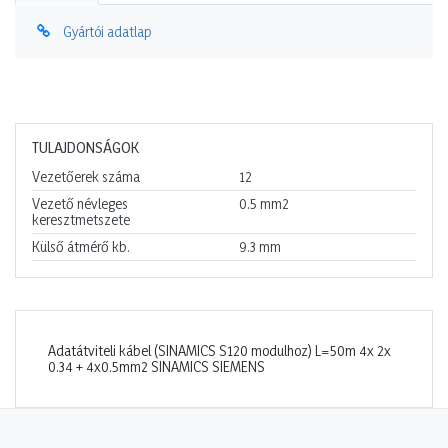
Gyártói adatlap
TULAJDONSÁGOK
Vezetőerek száma
12
Vezető névleges
0.5
mm2
keresztmetszete
Külső átmérő kb.
9.3
mm
Adatátviteli kábel (SINAMICS S120 modulhoz) L=50m 4x 2x
0.34 + 4x0.5mm2 SINAMICS SIEMENS