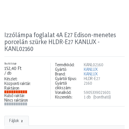
Izzólámpa foglalat 4A E27 Edison-menetes
porcelán szürke HLDR-E27 KANLUX -
KANL02160
Bruttó listaár
Termékkód:
KANL02160
152,40 Ft
Gyártó:
KANLUX
/ db
Brand:
KANLUX
Gyártói típus:
HLDR-E27
Készlet:
Gyártói
2160
Központi raktár:
cikkszám:
Raktáron
Vonalkód:
5905339021601
Külső raktár:
Kiszerelés:
1 db
(bontható)
Nincs raktáron
Fájlok
2