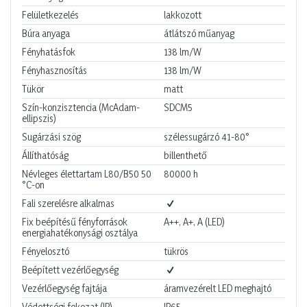
Felületkezelés
lakkozott
Búra anyaga
átlátszó műanyag
Fényhatásfok
138
lm/W
Fényhasznosítás
138
lm/W
Tükör
matt
Szín-konzisztencia (McAdam-
SDCM5
ellipszis)
Sugárzási szög
szélessugárzó 41-80°
Állíthatóság
billenthető
Névleges élettartam L80/B50 50
80000
h
°C-on
Fali szerelésre alkalmas
Fix beépítésű fényforrások
A++, A+, A (LED)
energiahatékonysági osztálya
Fényelosztó
tükrös
Beépített vezérlőegység
Vezérlőegység fajtája
áramvezérelt LED meghajtó
Védettségi fokozat (IP)
IP65