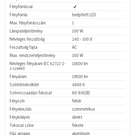
Fényforrással
Fényforrás
beépített LED
Max. fényforrásszám
1
Lámpateljesítmény
100
W
Névleges feszültség
240 - 100
V
Feszültség fajta
AC
Max. rendszerteljesítmény
100
W
Névleges fényáram IEC 62722-2-
13800
lm
1-szerint
Fényáram
13800
lm
Színhőmérséklet
4000
K
Színvisszaadási fokozat
80-89(1B)
Fényszín
fehér
Fényeloszlás
szimmetrikus
Fénykilépés
direkt
Tokozat színe
fekete
Ház anyaga
alumínium