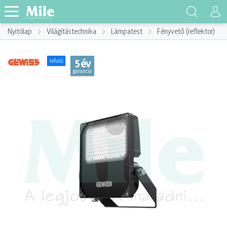
Nyitólap
Világítástechnika
Lámpatest
Fényvető (reflektor)
5 év
kifutó
garancia