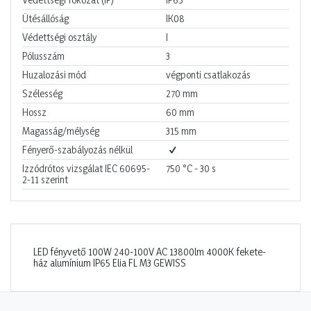
Ütésállóság
IK08
Védettségi osztály
I
Pólusszám
3
Huzalozási mód
végponti csatlakozás
Szélesség
270
mm
Hossz
60
mm
Magasság/mélység
315
mm
Fényerő-szabályozás nélkül
Izzódrótos vizsgálat IEC 60695-
750 °C - 30 s
2-11 szerint
LED fényvető 100W 240-100V AC 13800lm 4000K fekete-
ház alumínium IP65 Elia FL M3 GEWISS