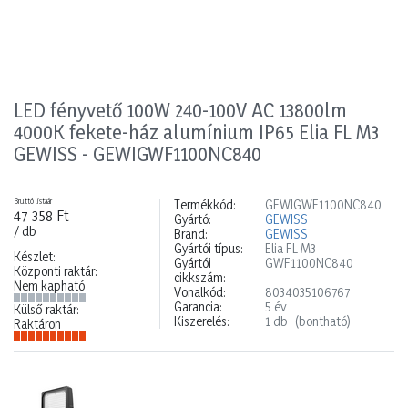
LED fényvető 100W 240-100V AC 13800lm
4000K fekete-ház alumínium IP65 Elia FL M3
GEWISS - GEWIGWF1100NC840
Bruttó listaár
Termékkód:
GEWIGWF1100NC840
47 358 Ft
Gyártó:
GEWISS
/ db
Brand:
GEWISS
Gyártói típus:
Elia FL M3
Készlet:
Gyártói
GWF1100NC840
Központi raktár:
cikkszám:
Nem kapható
Vonalkód:
8034035106767
Garancia:
5 év
Külső raktár:
Kiszerelés:
1 db
(bontható)
Raktáron