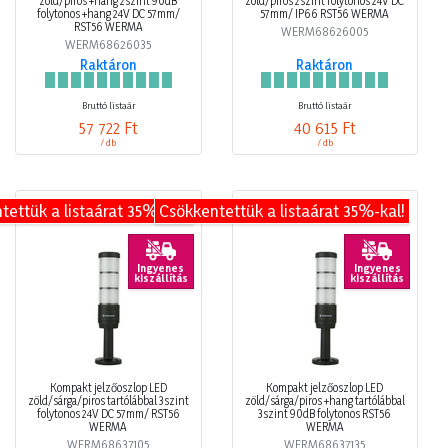
zöld/piros +hang 2szint 90dB
zöld/piros 2szint folytonos 24V DC
folytonos +hang 24V DC 57mm/
57mm/ IP66 RST56 WERMA
RST56 WERMA
WERM68626005
WERM68626035
Raktáron
Raktáron
Bruttó listaár
Bruttó listaár
57 722 Ft
40 615 Ft
/ db
/ db
tettük a listaárat 35%-kal!
Csökkentettük a listaárat 35%-kal!
Ingyenes
Ingyenes
kiszállítás
kiszállítás
Kompakt jelzőoszlop LED
Kompakt jelzőoszlop LED
zöld/sárga/piros tartólábbal 3szint
zöld/sárga/piros +hang tartólábbal
folytonos 24V DC 57mm/ RST56
3szint 90dB folytonos RST56
WERMA
WERMA
WERM68637105
WERM68637135