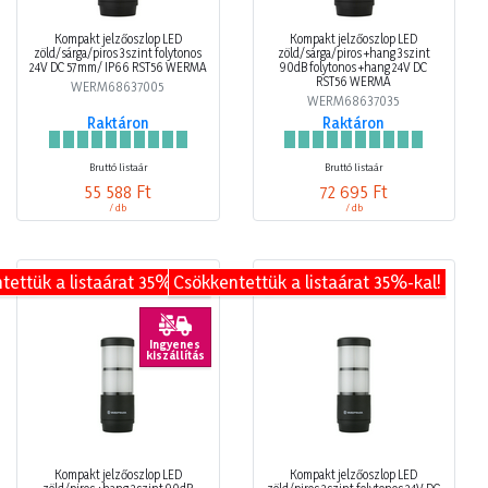
Kompakt jelzőoszlop LED
Kompakt jelzőoszlop LED
zöld/sárga/piros 3szint folytonos
zöld/sárga/piros +hang 3szint
24V DC 57mm/ IP66 RST56 WERMA
90dB folytonos +hang 24V DC
RST56 WERMA
WERM68637005
WERM68637035
Raktáron
Raktáron
Bruttó listaár
Bruttó listaár
55 588 Ft
72 695 Ft
/ db
/ db
tettük a listaárat 35%-kal!
Csökkentettük a listaárat 35%-kal!
Ingyenes
kiszállítás
Kompakt jelzőoszlop LED
Kompakt jelzőoszlop LED