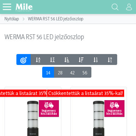
Nyitólap
WERMA RST 56 LED jelzőoszlop
WERMA RST 56 LED jelzőoszlop
14
28
42
56
tettük a listaárat 35%-kal!
Csökkentettük a listaárat 35%-kal!
Ingyenes
Ingyenes
kiszállítás
kiszállítás