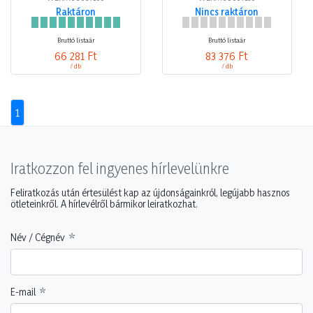
Raktáron
Nincs raktáron
Bruttó listaár
Bruttó listaár
66 281 Ft
83 376 Ft
/ db
/ db
1
Iratkozzon fel ingyenes hírlevelünkre
Feliratkozás után értesülést kap az újdonságainkról, legújabb hasznos
ötleteinkről. A hírlevélről bármikor leiratkozhat.
Név / Cégnév
E-mail