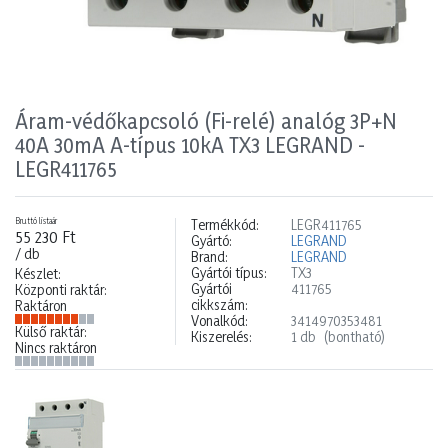
Áram-védőkapcsoló (Fi-relé) analóg 3P+N
40A 30mA A-típus 10kA TX3 LEGRAND -
LEGR411765
Bruttó listaár
Termékkód:
LEGR411765
55 230 Ft
Gyártó:
LEGRAND
/ db
Brand:
LEGRAND
Gyártói típus:
TX3
Készlet:
Gyártói
411765
Központi raktár:
cikkszám:
Raktáron
Vonalkód:
3414970353481
Külső raktár:
Kiszerelés:
1 db
(bontható)
Nincs raktáron