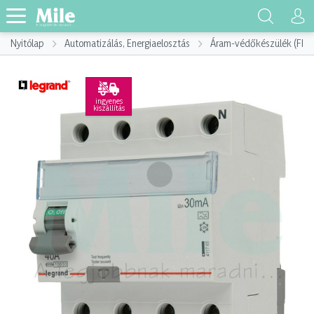
Nyitólap
Automatizálás, Energiaelosztás
Áram-védőkészülék (FI)
ingyenes
kiszállítás