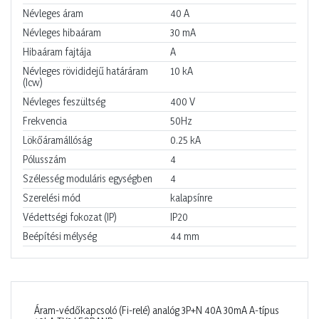
Névleges áram
40
A
Névleges hibaáram
30
mA
Hibaáram fajtája
A
Névleges rövididejű határáram
10
kA
(Icw)
Névleges feszültség
400
V
Frekvencia
50Hz
Lökőáramállóság
0.25
kA
Pólusszám
4
Szélesség moduláris egységben
4
Szerelési mód
kalapsínre
Védettségi fokozat (IP)
IP20
Beépítési mélység
44
mm
Áram-védőkapcsoló (Fi-relé) analóg 3P+N 40A 30mA A-típus