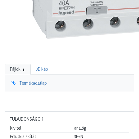
Fájlok
3D kép
1
Termékadatlap
TULAJDONSÁGOK
Kivitel
analóg
Póluskialakítás
3P+N