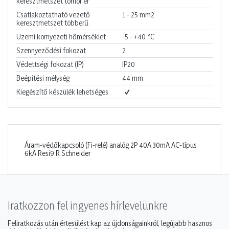
keresztmetszet tömör ér
Csatlakoztatható vezető
1 - 25
mm2
keresztmetszet többerű
Üzemi környezeti hőmérséklet
-5 - +40
°C
Szennyeződési fokozat
2
Védettségi fokozat (IP)
IP20
Beépítési mélység
44
mm
Kiegészítő készülék lehetséges
Áram-védőkapcsoló (Fi-relé) analóg 2P 40A 30mA AC-típus
6kA Resi9 R Schneider
Iratkozzon fel ingyenes hírlevelünkre
Feliratkozás után értesülést kap az újdonságainkról, legújabb hasznos