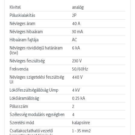
Kivitel
analóg
Póluskialakítás
2P
Névleges áram
40
A
Névleges hibaáram
30
mA
Hibaáram fajtája
AC
Névleges rövididejű határáram
6
kA
(Icw)
Névleges feszültség
230
V
Frekvencia
50/60Hz
Névleges szigetelési feszültség
440
V
Ui
Lökőfeszültségállóság Uimp
4
kV
Lökőáramállóság
0.25
kA
Pólusszám
2
Szélesség moduláris egységben
4
Szerelési mód
kalapsínre
Csatlakoztatható vezető
1 - 35
mm2