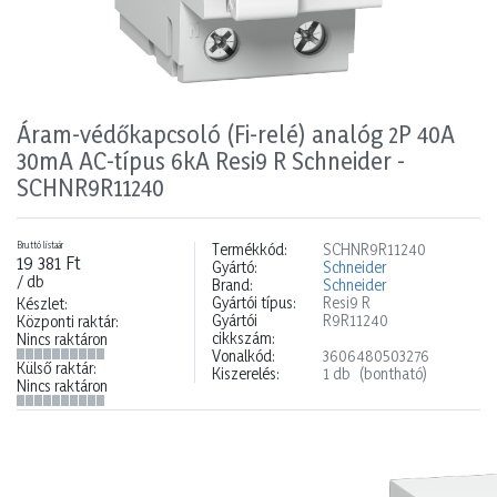
Áram-védőkapcsoló (Fi-relé) analóg 2P 40A
30mA AC-típus 6kA Resi9 R Schneider -
SCHNR9R11240
Bruttó listaár
Termékkód:
SCHNR9R11240
19 381 Ft
Gyártó:
Schneider
/ db
Brand:
Schneider
Gyártói típus:
Resi9 R
Készlet:
Gyártói
R9R11240
Központi raktár:
cikkszám:
Nincs raktáron
Vonalkód:
3606480503276
Külső raktár:
Kiszerelés:
1 db
(bontható)
Nincs raktáron