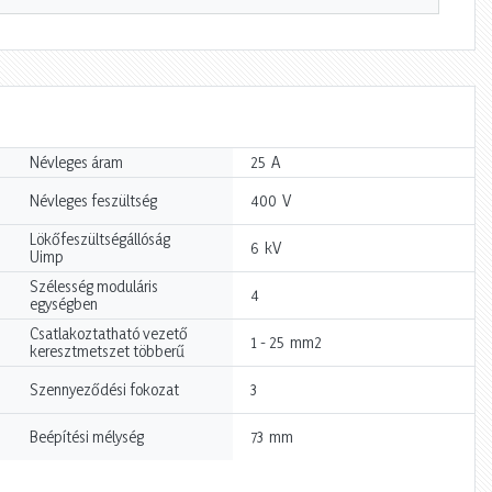
A
Névleges áram
25
V
Névleges feszültség
400
Lökőfeszültségállóság
kV
6
Uimp
Szélesség moduláris
4
egységben
Csatlakoztatható vezető
mm2
1 - 25
keresztmetszet többerű
Szennyeződési fokozat
3
mm
Beépítési mélység
73