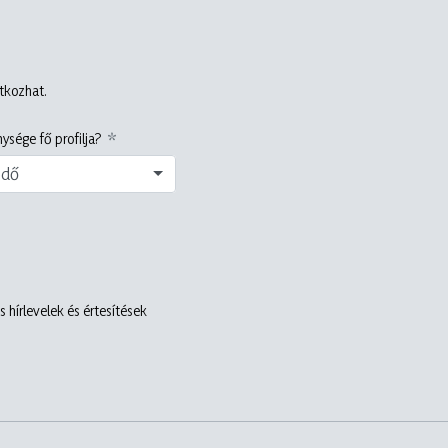
atkozhat.
ysége fő profilja?
edő
 hírlevelek és értesítések