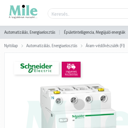
Termék adatlap
Automatizálás, Energiaelosztás
Épületintelligencia, Megújuló energiák
Nyitólap
Automatizálás, Energiaelosztás
Áram-védőkészülék (FI)
ingyenes
kiszállítás