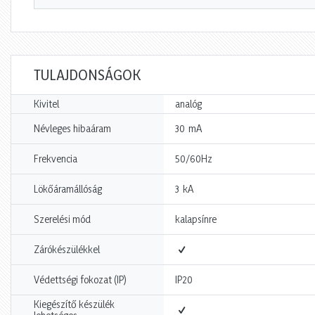
TULAJDONSÁGOK
Kivitel
analóg
mA
Névleges hibaáram
30
Frekvencia
50/60Hz
kA
Lökőáramállóság
3
Szerelési mód
kalapsínre
Zárókészülékkel
Védettségi fokozat (IP)
IP20
Kiegészítő készülék