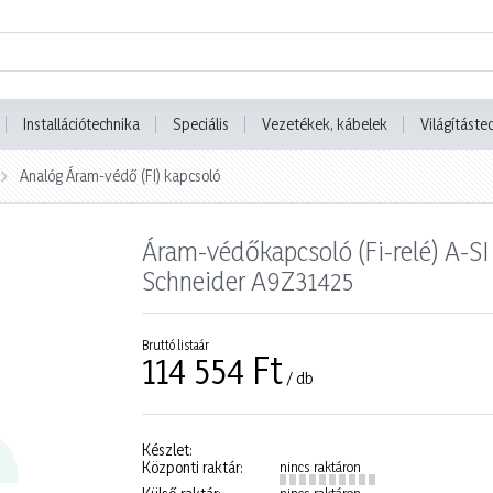
Installációtechnika
Speciális
Vezetékek, kábelek
Világításte
Analóg Áram-védő (FI) kapcsoló
Áram-védőkapcsoló (Fi-relé) A-SI
Schneider A9Z31425
Bruttó listaár
114 554 Ft
/ db
Készlet:
Központi raktár:
nincs raktáron
nincs raktáron