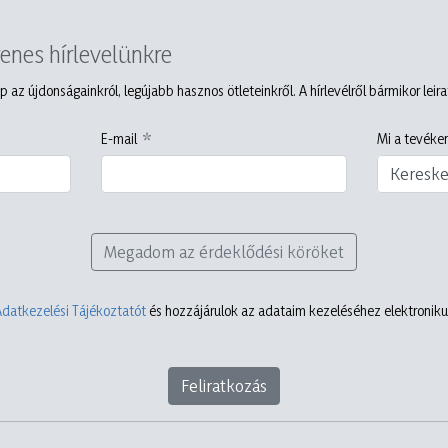
yenes hírlevelünkre
p az újdonságainkról, legújabb hasznos ötleteinkről. A hírlevélről bármikor leir
E-mail
Mi a tevéken
Keresk
Megadom az érdeklődési köröket
Adatkezelési Tájékoztatót
és hozzájárulok az adataim kezeléséhez elektronikus
Feliratkozás