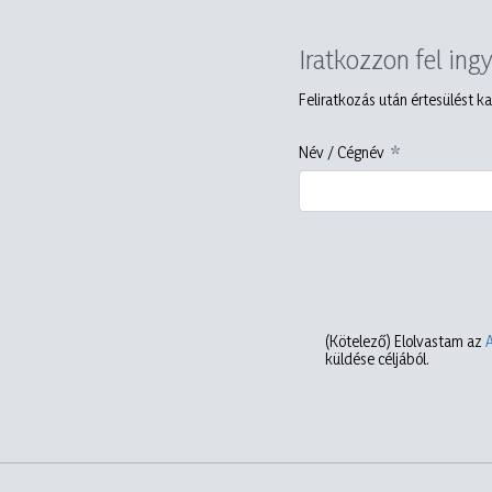
Iratkozzon fel ing
Feliratkozás után értesülést ka
Név / Cégnév
(Kötelező)
Elolvastam az
küldése céljából.