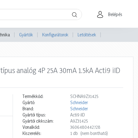
Belépés
chnika
Gyártók
Konfigurátorok
Letöltések
 típus analóg 4P 25A 30mA 1.5kA Acti9 iID
Termékkód:
SCHNA9Z31425
Gyártó:
Schneider
Brand:
Schneider
Gyártói típus:
Acti9 iID
Gyártói cikkszám:
A9Z31425
Vonalkód:
3606480442728
Kiszerelés:
1 db
(nem bontható)