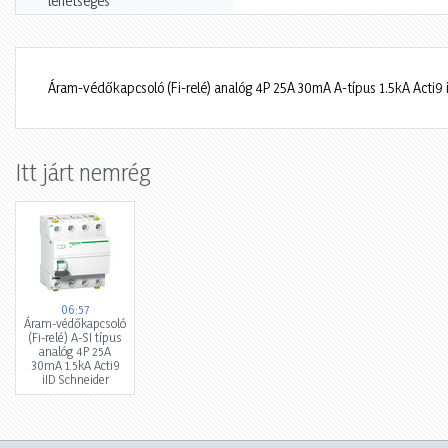
lehetséges
Áram-védőkapcsoló (Fi-relé) analóg 4P 25A 30mA A-típus 1.5kA Acti9 
Itt járt nemrég
06:57
Áram-védőkapcsoló
(Fi-relé) A-SI típus
analóg 4P 25A
30mA 1.5kA Acti9
iID Schneider