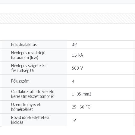
Póluskialakítás
4P
Névleges rövididejű
kA
1.5
határáram (Icw)
Névleges szigetelési
V
500
feszültség Ui
Pólusszám
4
Csatlakoztatható vezető
mm2
1 - 35
keresztmetszet tömör ér
Üzemi környezeti
°C
25 - 60
hőmérséklet
Rövid idő-késleltetésű
kioldás