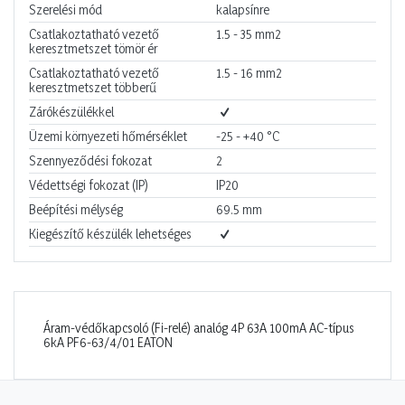
Szerelési mód
kalapsínre
Csatlakoztatható vezető
1.5 - 35
mm2
keresztmetszet tömör ér
Csatlakoztatható vezető
1.5 - 16
mm2
keresztmetszet többerű
Zárókészülékkel
Üzemi környezeti hőmérséklet
-25 - +40
°C
Szennyeződési fokozat
2
Védettségi fokozat (IP)
IP20
Beépítési mélység
69.5
mm
Kiegészítő készülék lehetséges
Áram-védőkapcsoló (Fi-relé) analóg 4P 63A 100mA AC-típus
6kA PF6-63/4/01 EATON