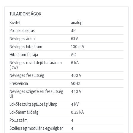
TULAJDONSÁGOK
Kivitel
analóg
Póluskialakítás
4P
Névleges áram
63
A
Névleges hibaáram
100
mA
Hibaáram fajtája
AC
Névleges rövididejű határáram
6
kA
(Icw)
Névleges feszültség
400
V
Frekvencia
50Hz
Névleges szigetelési feszültség
440
V
Ui
Lökőfeszültségállóság Uimp
4
kV
Lökőáramállóság
0.25
kA
Pólusszám
4
Szélesség moduláris egységben
4