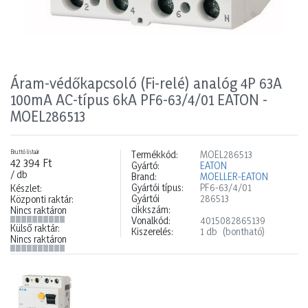
Áram-védőkapcsoló (Fi-relé) analóg 4P 63A
100mA AC-típus 6kA PF6-63/4/01 EATON -
MOEL286513
Bruttó listaár
Termékkód:
MOEL286513
42 394 Ft
Gyártó:
EATON
/ db
Brand:
MOELLER-EATON
Gyártói típus:
PF6-63/4/01
Készlet:
Gyártói
286513
Központi raktár:
cikkszám:
Nincs raktáron
Vonalkód:
4015082865139
Külső raktár:
Kiszerelés:
1 db
(bontható)
Nincs raktáron