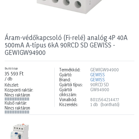
Áram-védőkapcsoló (Fi-relé) analóg 4P 40A
500mA A-típus 6kA 90RCD SD GEWISS -
GEWIGW94900
Bruttó listaár
Termékkód:
GEWIGW94900
35 593 Ft
Gyártó:
GEWISS
/ db
Brand:
GEWISS
Gyártói típus:
90RCD SD
Készlet:
Gyártói
GW94900
Központi raktár:
cikkszám:
Nincs raktáron
Vonalkód:
8011564214477
Külső raktár:
Kiszerelés:
1 db
(bontható)
Nincs raktáron