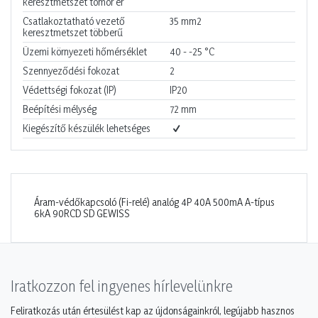
keresztmetszet tömör ér
Csatlakoztatható vezető
35
mm2
keresztmetszet többerű
Üzemi környezeti hőmérséklet
40 - -25
°C
Szennyeződési fokozat
2
Védettségi fokozat (IP)
IP20
Beépítési mélység
72
mm
Kiegészítő készülék lehetséges
Áram-védőkapcsoló (Fi-relé) analóg 4P 40A 500mA A-típus
6kA 90RCD SD GEWISS
Iratkozzon fel ingyenes hírlevelünkre
Feliratkozás után értesülést kap az újdonságainkról, legújabb hasznos