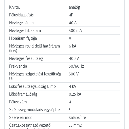
Kivitel
analóg
Póluskialakítás
4P
Névleges áram
40
A
Névleges hibaáram
500
mA
Hibaáram fajtája
A
Névleges rövididejű határáram
6
kA
(Icw)
Névleges feszültség
400
V
Frekvencia
50/60Hz
Névleges szigetelési feszültség
500
V
Ui
Lökőfeszültségállóság Uimp
4
kV
Lökőáramállóság
0.25
kA
Pólusszám
4
Szélesség moduláris egységben
3
Szerelési mód
kalapsínre
Csatlakoztatható vezető
35
mm2