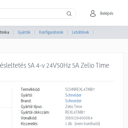
Belépés
chnika
Gyártók
Konfigurátorok
Letöltések
sleltetés 5A 4-v 24V50Hz 5A Zelio Time
Termékkód:
SCHNREXL4TMB7
Gyártó:
Schneider
Brand:
Schneider
Gyártói típus:
Zelio Time
Gyártói cikkszám:
REXL4TMB7
Vonalkód:
3389119400084
Kiszerelés:
1 db
(nem bontható)