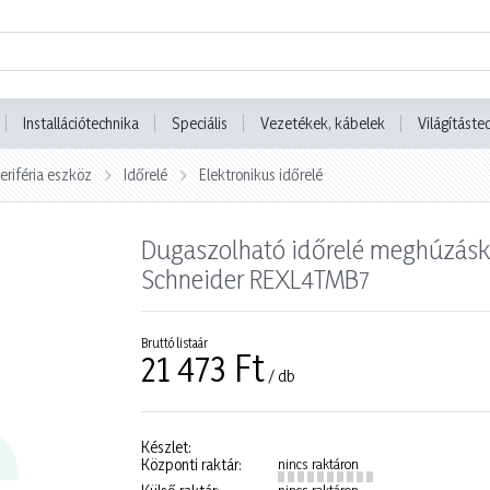
Installációtechnika
Speciális
Vezetékek, kábelek
Világításte
eriféria eszköz
Időrelé
Elektronikus időrelé
Dugaszolható időrelé meghúzáské
Schneider REXL4TMB7
Bruttó listaár
21 473 Ft
/ db
Készlet:
Központi raktár:
nincs raktáron
nincs raktáron