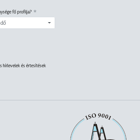
ysége fő profilja?
edő
 hírlevelek és értesítések