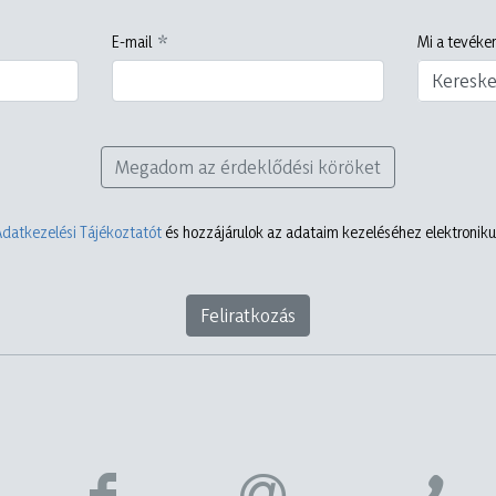
E-mail
Mi a tevéken
Keresk
Megadom az érdeklődési köröket
Adatkezelési Tájékoztatót
és hozzájárulok az adataim kezeléséhez elektronikus
Feliratkozás