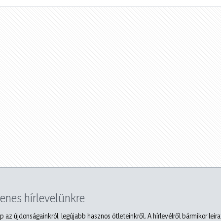
yenes hírlevelünkre
p az újdonságainkról, legújabb hasznos ötleteinkről. A hírlevélről bármikor leir