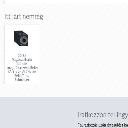
Itt járt nemrég
00:32
Dugaszolható
időrelé
meghúzáskésleltetés
5A 4-v 24V50Hz 5A
Zelio Time
Schneider
Iratkozzon fel ing
Feliratkozás után értesülést ka