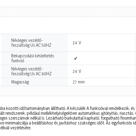
Névleges vezérlő-
V
24
feszültség Us AC 50HZ
Bekapcsolási késleltetés
funkció
Névleges vezérlő-
V
24
feszültség Us AC 60HZ
mm
Magasság
27
ra közötti időtartományban állítható. A készülék A funkcióval rendelkezik, é
lt rendszerek, például mellékhelyiségekben automatikus ajtónyitás, riasztás,
leges szerszámok nélkül is. Lezárható burkolattal kapható, forgatható finomha
tve minimalizálja a beállításhoz és javításhoz szükséges időt. Az egyfunkciós i
lküli vezérlésére.