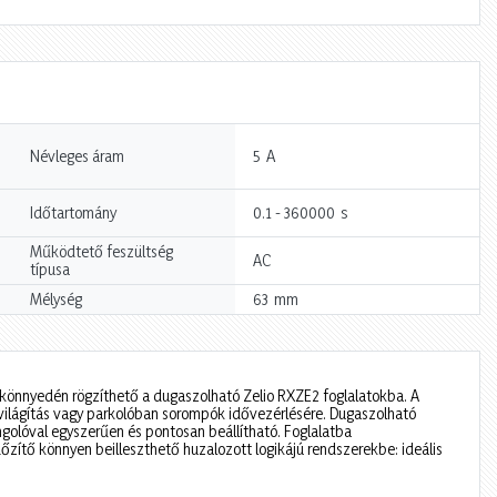
A
Névleges áram
5
s
Időtartomány
0.1 - 360000
Működtető feszültség
AC
típusa
mm
Mélység
63
s könnyedén rögzíthető a dugaszolható Zelio RXZE2 foglalatokba. A
 világítás vagy parkolóban sorompók idővezérlésére. Dugaszolható
ngolóval egyszerűen és pontosan beállítható. Foglalatba
dőzítő könnyen beilleszthető huzalozott logikájú rendszerekbe: ideális