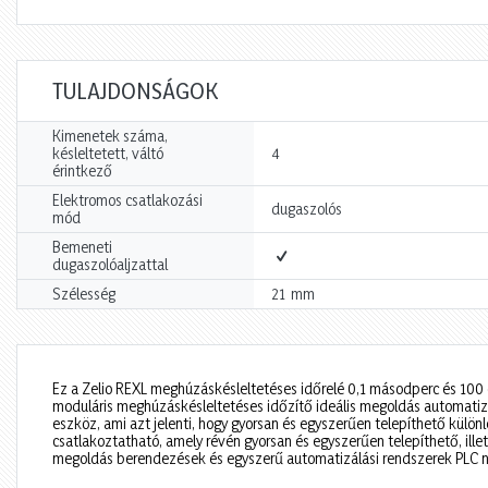
TULAJDONSÁGOK
Kimenetek száma,
késleltetett, váltó
4
érintkező
Elektromos csatlakozási
dugaszolós
mód
Bemeneti
dugaszolóaljzattal
mm
Szélesség
21
Ez a Zelio REXL meghúzáskésleltetéses időrelé 0,1 másodperc és 100 ó
moduláris meghúzáskésleltetéses időzítő ideális megoldás automatizá
eszköz, ami azt jelenti, hogy gyorsan és egyszerűen telepíthető külön
csatlakoztatható, amely révén gyorsan és egyszerűen telepíthető, ille
megoldás berendezések és egyszerű automatizálási rendszerek PLC né