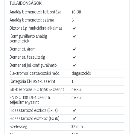
TULAJDONSÁGOK
Analóg bemenetek felbontása
16
Bit
Analóg bemenetek száma
8
Biztonsági funkciókra alkalmas
Konfigurálható analóg
bemenetek
Bemenet, áram
Bemenet, feszültség
Bemeneti jel konfigurálható
Elektromos csatlakozási mód
dugaszolós
Kategória EN 954-1 szerint
1
SIL-besorolás IEC 61508-szerint
nélkül
EN ISO 13849-1 szerinti
nélkül
teljesítményszint
Hozzátartozó eszköz (Ex ia)
Hozzátartozó esztköz (Ex ib)
Szélesség
32
mm