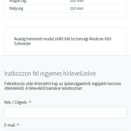
Magasság
100
mm
Mélység
150
mm
Analóg bemeneti modul 16Bit 8AI biztonsági Modicon X80
Schneider
Iratkozzon fel ingyenes hírlevelünkre
Feliratkozás után értesülést kap az újdonságainkról, legújabb hasznos
ötleteinkről. A hírlevélről bármikor leiratkozhat.
Név / Cégnév
E-mail