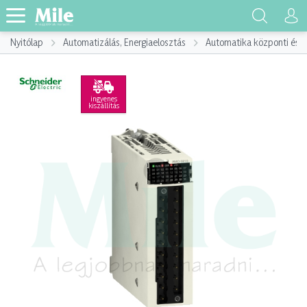
Nyitólap
Automatizálás, Energiaelosztás
Automatika központi és p
ingyenes
kiszállítás