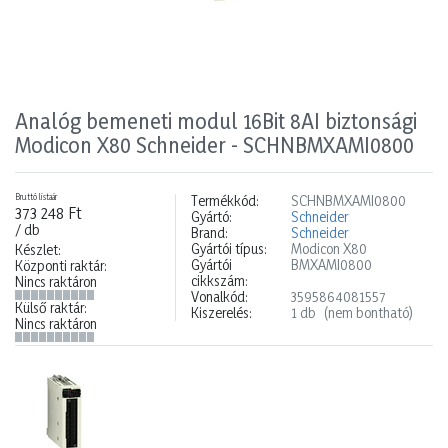
Analóg bemeneti modul 16Bit 8AI biztonsági
Modicon X80 Schneider - SCHNBMXAMI0800
Bruttó listaár
Termékkód:
SCHNBMXAMI0800
373 248 Ft
Gyártó:
Schneider
/ db
Brand:
Schneider
Gyártói típus:
Modicon X80
Készlet:
Gyártói
BMXAMI0800
Központi raktár:
cikkszám:
Nincs raktáron
Vonalkód:
3595864081557
Külső raktár:
Kiszerelés:
1 db
(nem bontható)
Nincs raktáron