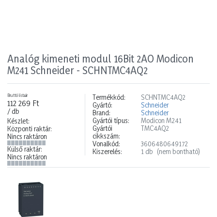
Analóg kimeneti modul 16Bit 2AO Modicon
M241 Schneider - SCHNTMC4AQ2
Bruttó listaár
Termékkód:
SCHNTMC4AQ2
112 269 Ft
Gyártó:
Schneider
/ db
Brand:
Schneider
Gyártói típus:
Modicon M241
Készlet:
Gyártói
TMC4AQ2
Központi raktár:
cikkszám:
Nincs raktáron
Vonalkód:
3606480649172
Külső raktár:
Kiszerelés:
1 db
(nem bontható)
Nincs raktáron