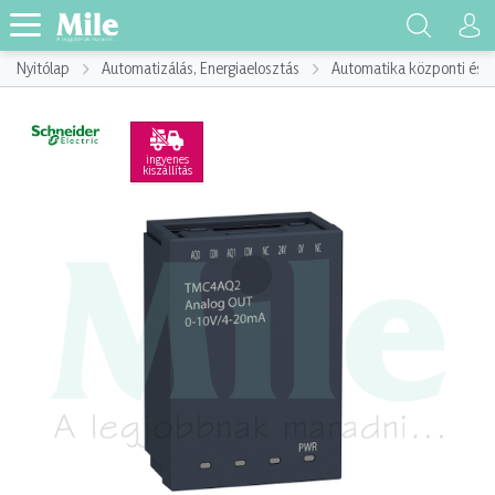
Nyitólap
Automatizálás, Energiaelosztás
Automatika központi és p
ingyenes
kiszállítás