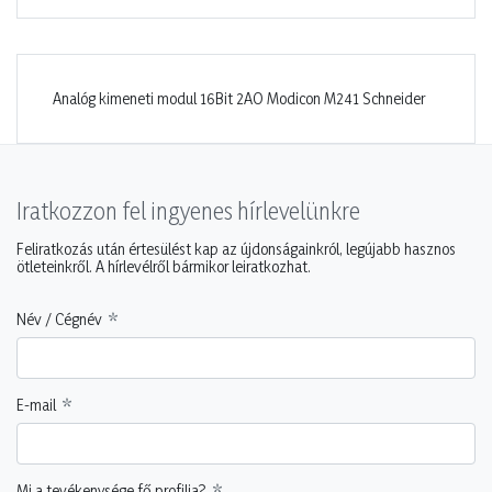
Analóg kimeneti modul 16Bit 2AO Modicon M241 Schneider
Iratkozzon fel ingyenes hírlevelünkre
Feliratkozás után értesülést kap az újdonságainkról, legújabb hasznos
ötleteinkről. A hírlevélről bármikor leiratkozhat.
Név / Cégnév
E-mail
Mi a tevékenysége fő profilja?