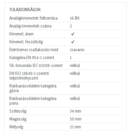
TULAJDONSÁGOK
Analógkimenetek felbontása
16
Bit
Analóg kimenetek száma
2
Kimenet, áram
Kimenet, feszültség
Elektromos csatlakozási mód
csavaros
Kategória EN 954-1 szerint
1
SIL-besorolás IEC 61508-szerint
nélkül
EN ISO 13849-1 szerinti
nélkül
teljesítményszint
Robbanásvédelmi kategória
nélkül
gázra
Robbanásvédelmi kategória
nélkül
porra
Szélesség
34
mm
Magasság
50
mm
Mélység
21
mm