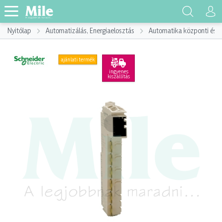
Nyitólap
Automatizálás, Energiaelosztás
Automatika központi és p
ajánlati termék
ingyenes
kiszállítás