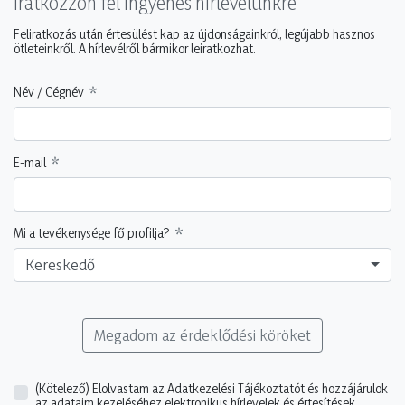
Iratkozzon fel ingyenes hírlevelünkre
Feliratkozás után értesülést kap az újdonságainkról, legújabb hasznos
ötleteinkről. A hírlevélről bármikor leiratkozhat.
Név / Cégnév
E-mail
Mi a tevékenysége fő profilja?
Kereskedő
Megadom az érdeklődési köröket
(Kötelező)
Elolvastam az Adatkezelési Tájékoztatót és hozzájárulok
az adataim kezeléséhez elektronikus hírlevelek és értesítések