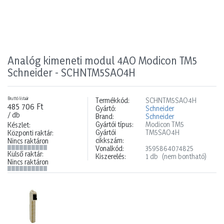
Analóg kimeneti modul 4AO Modicon TM5
Schneider - SCHNTM5SAO4H
Bruttó listaár
Termékkód:
SCHNTM5SAO4H
485 706 Ft
Gyártó:
Schneider
/ db
Brand:
Schneider
Gyártói típus:
Modicon TM5
Készlet:
Gyártói
TM5SAO4H
Központi raktár:
cikkszám:
Nincs raktáron
Vonalkód:
3595864074825
Külső raktár:
Kiszerelés:
1 db
(nem bontható)
Nincs raktáron