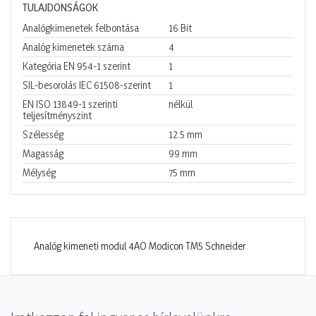
TULAJDONSÁGOK
Analógkimenetek felbontása
16
Bit
Analóg kimenetek száma
4
Kategória EN 954-1 szerint
1
SIL-besorolás IEC 61508-szerint
1
EN ISO 13849-1 szerinti
nélkül
teljesítményszint
Szélesség
12.5
mm
Magasság
99
mm
Mélység
75
mm
Analóg kimeneti modul 4AO Modicon TM5 Schneider