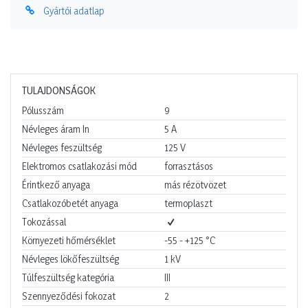
Gyártói adatlap
TULAJDONSÁGOK
Pólusszám
9
Névleges áram In
5
A
Névleges feszültség
125
V
Elektromos csatlakozási mód
forrasztásos
Érintkező anyaga
más rézötvözet
Csatlakozóbetét anyaga
termoplaszt
Tokozással
Környezeti hőmérséklet
-55 - +125
°C
Névleges lökőfeszültség
1
kV
Túlfeszültség kategória
III
Szennyeződési fokozat
2