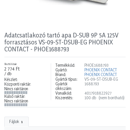
Adatcsatlakozó tartó apa D-SUB 9P 5A 125V
forrasztásos VS-09-ST-DSUB-EG PHOENIX
CONTACT - PHOE1688793
Bruttó listaár
Termékkód:
PHOE1688793
2 774 Ft
Gyártó:
PHOENIX CONTACT
/ db
Brand:
PHOENIX CONTACT
Gyártói típus:
VS-09-ST-DSUB-EG
Készlet:
Gyártói
1688793
Központi raktár:
cikkszám:
Nincs raktáron
Vonalkód:
4017918822927
Külső raktár:
Kiszerelés:
100 db
(nem bontható)
Nincs raktáron
Fájlok
1