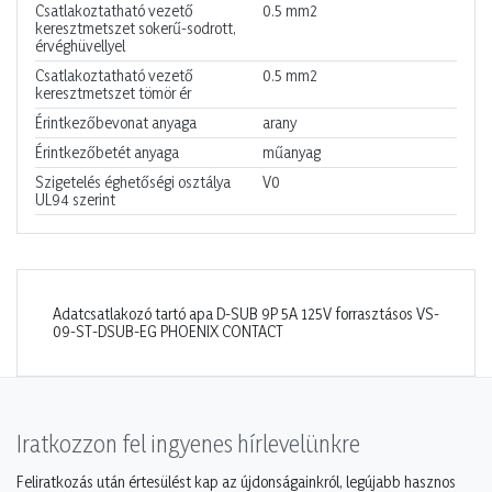
Csatlakoztatható vezető
0.5
mm2
keresztmetszet sokerű-sodrott,
érvéghüvellyel
Csatlakoztatható vezető
0.5
mm2
keresztmetszet tömör ér
Érintkezőbevonat anyaga
arany
Érintkezőbetét anyaga
műanyag
Szigetelés éghetőségi osztálya
V0
UL94 szerint
Adatcsatlakozó tartó apa D-SUB 9P 5A 125V forrasztásos VS-
09-ST-DSUB-EG PHOENIX CONTACT
Iratkozzon fel ingyenes hírlevelünkre
Feliratkozás után értesülést kap az újdonságainkról, legújabb hasznos