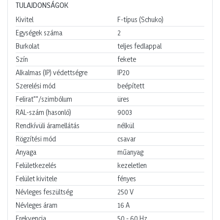
TULAJDONSÁGOK
Kivitel
F-típus (Schuko)
Egységek száma
2
Burkolat
teljes fedlappal
Szín
fekete
Alkalmas (IP) védettségre
IP20
Szerelési mód
beépített
Felirat""/szimbólum
üres
RAL-szám (hasonló)
9003
Rendkívüli áramellátás
nélkül
Rögzítési mód
csavar
Anyaga
műanyag
Felületkezelés
kezeletlen
Felület kivitele
fényes
Névleges feszültség
250
V
Névleges áram
16
A
Frekvencia
50 - 60
Hz