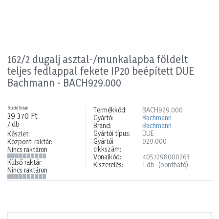
162/2 dugalj asztal-/munkalapba földelt
teljes fedlappal fekete IP20 beépített DUE
Bachmann - BACH929.000
Bruttó listaár
Termékkód:
BACH929.000
39 370 Ft
Gyártó:
Bachmann
/ db
Brand:
Bachmann
Gyártói típus:
DUE
Készlet:
Gyártói
929.000
Központi raktár:
cikkszám:
Nincs raktáron
Vonalkód:
4057298000263
Külső raktár:
Kiszerelés:
1 db
(bontható)
Nincs raktáron