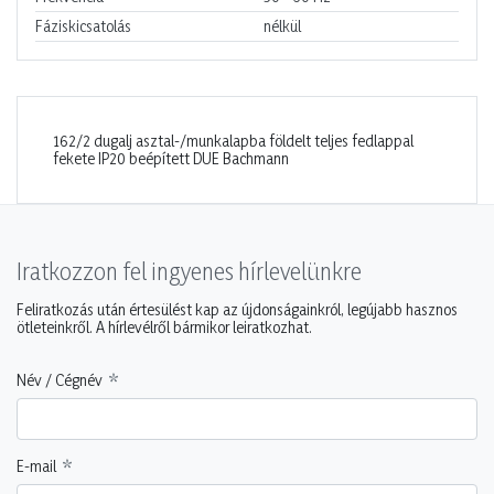
Fáziskicsatolás
nélkül
162/2 dugalj asztal-/munkalapba földelt teljes fedlappal
fekete IP20 beépített DUE Bachmann
Iratkozzon fel ingyenes hírlevelünkre
Feliratkozás után értesülést kap az újdonságainkról, legújabb hasznos
ötleteinkről. A hírlevélről bármikor leiratkozhat.
Név / Cégnév
E-mail