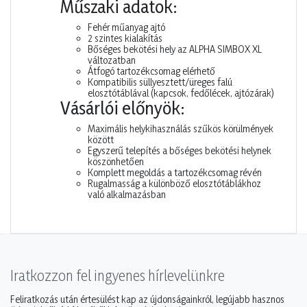
Műszaki adatok:
Fehér műanyag ajtó
2 szintes kialakítás
Bőséges bekötési hely az ALPHA SIMBOX XL
változatban
Átfogó tartozékcsomag elérhető
Kompatibilis süllyesztett/üreges falú
elosztótáblával (kapcsok, fedőlécek, ajtózárak)
Vásárlói előnyök:
Maximális helykihasználás szűkös körülmények
között
Egyszerű telepítés a bőséges bekötési helynek
köszönhetően
Komplett megoldás a tartozékcsomag révén
Rugalmasság a különböző elosztótáblákhoz
való alkalmazásban
Iratkozzon fel ingyenes hírlevelünkre
Feliratkozás után értesülést kap az újdonságainkról, legújabb hasznos