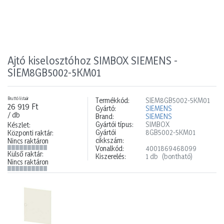
Ajtó kiselosztóhoz SIMBOX SIEMENS -
SIEM8GB5002-5KM01
Bruttó listaár
Termékkód:
SIEM8GB5002-5KM01
26 919 Ft
Gyártó:
SIEMENS
/ db
Brand:
SIEMENS
Gyártói típus:
SIMBOX
Készlet:
Gyártói
8GB5002-5KM01
Központi raktár:
cikkszám:
Nincs raktáron
Vonalkód:
4001869468099
Külső raktár:
Kiszerelés:
1 db
(bontható)
Nincs raktáron