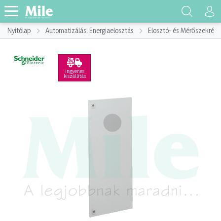
Nyitólap
Automatizálás, Energiaelosztás
Elosztó- és Mérőszekrény
ingyenes
kiszállítás