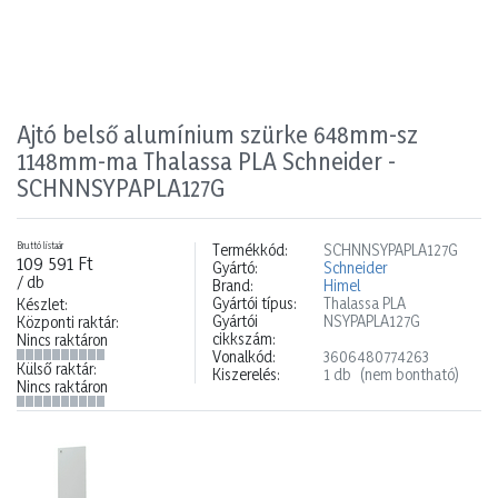
Ajtó belső alumínium szürke 648mm-sz
1148mm-ma Thalassa PLA Schneider -
SCHNNSYPAPLA127G
Bruttó listaár
Termékkód:
SCHNNSYPAPLA127G
109 591 Ft
Gyártó:
Schneider
/ db
Brand:
Himel
Gyártói típus:
Thalassa PLA
Készlet:
Gyártói
NSYPAPLA127G
Központi raktár:
cikkszám:
Nincs raktáron
Vonalkód:
3606480774263
Külső raktár:
Kiszerelés:
1 db
(nem bontható)
Nincs raktáron