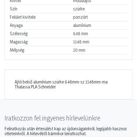
Kivitel
modulajtó
Szín
szürke
Felület kivitele
porszórt
Anyaga
alumínium
Szélesség
648
mm
Magasság
1148
mm
Mélység
20
mm
Ajtó belső alumínium szürke 648mm-sz 1148mm-ma
Thalassa PLA Schneider
Iratkozzon fel ingyenes hírlevelünkre
Feliratkozás után értesülést kap az újdonságainkról, legújabb hasznos
ötleteinkről. A hírlevélről bármikor leiratkozhat.