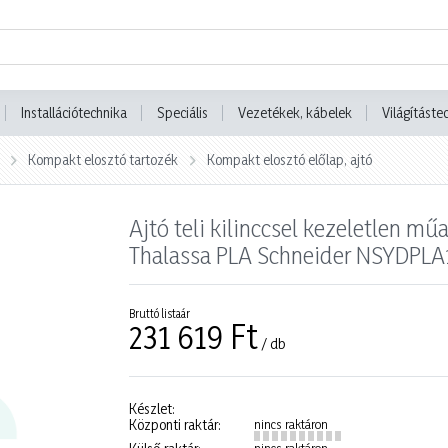
Installációtechnika
Speciális
Vezetékek, kábelek
Világításte
Kompakt elosztó tartozék
Kompakt elosztó előlap, ajtó
Ajtó teli kilinccsel kezeletlen
Thalassa PLA Schneider NSYDPL
Bruttó listaár
231 619 Ft
/ db
Készlet:
Központi raktár:
nincs raktáron
nincs raktáron