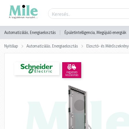
Termék adatlap
Automatizálás, Energiaelosztás
Épületintelligencia, Megújuló energiák
Nyitólap
Automatizálás, Energiaelosztás
Elosztó- és Mérőszekrény
ingyenes
kiszállítás