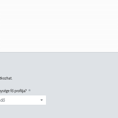
atkozhat.
ysége fő profilja?
edő