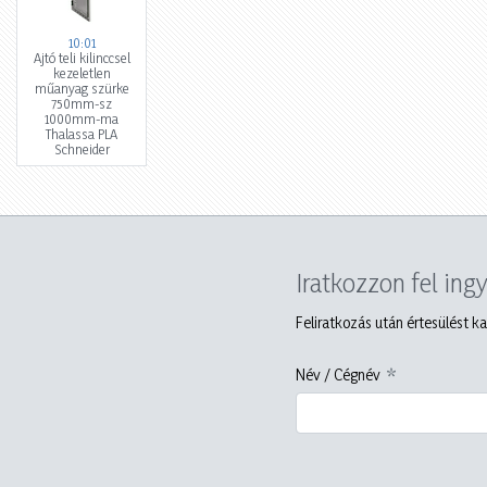
10:01
Ajtó teli kilinccsel
kezeletlen
műanyag szürke
750mm-sz
1000mm-ma
Thalassa PLA
Schneider
Iratkozzon fel ing
Feliratkozás után értesülést ka
Név / Cégnév