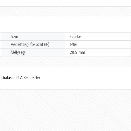
Szín
szürke
Védettségi fokozat (IP)
IP66
mm
Mélység
28.5
 Thalassa PLA Schneider