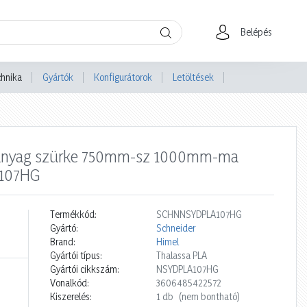
Belépés
chnika
Gyártók
Konfigurátorok
Letöltések
 műanyag szürke 750mm-sz 1000mm-ma
A107HG
Termékkód:
SCHNNSYDPLA107HG
Gyártó:
Schneider
Brand:
Himel
Gyártói típus:
Thalassa PLA
Gyártói cikkszám:
NSYDPLA107HG
Vonalkód:
3606485422572
Kiszerelés:
1 db
(nem bontható)