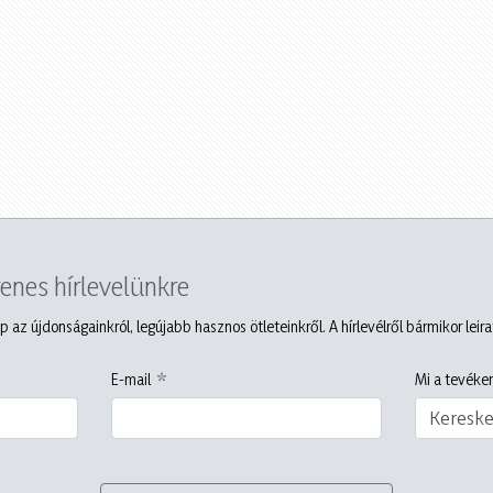
yenes hírlevelünkre
p az újdonságainkról, legújabb hasznos ötleteinkről. A hírlevélről bármikor leir
E-mail
Mi a tevéken
Keresk