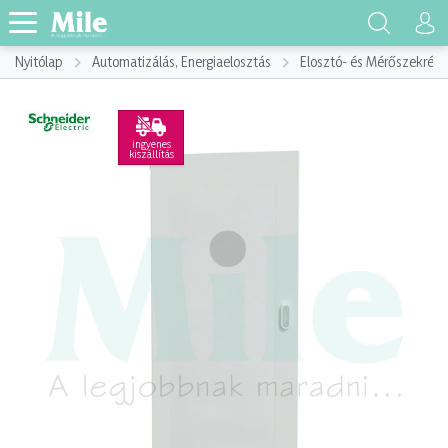
Nyitólap
Automatizálás, Energiaelosztás
Elosztó- és Mérőszekrény
ingyenes
kiszállítás