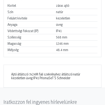
Kivitel
záras ajtó
Szín
natúr
Felület kivitele
kezeletlen
Anyaga
üveg
Védettségi fokozat (IP)
IP41
Szélesség
568
mm
Magasság
1246
mm
Mélység
48.4
mm
Ajtó átlátszó 7x24M fali szekrényhez átlátszó natúr
kezeletlen üveg IP41 PrismaSeT S Schneider
Iratkozzon fel ingyenes hírlevelünkre