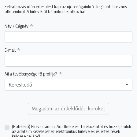
Feliratkozás után értesülést kap az újdonságainkról, legújabb hasznos
ötleteinkről. A hírlevélről bármikor leiratkozhat.
Név / Cégnév
E-mail
Mi a tevékenysége fő profilja?
Kereskedő
Megadom az érdeklődési köröket
(Kötelező)
Elolvastam az Adatkezelési Tájékoztatót és hozzájárulok
az adataim kezeléséhez elektronikus hírlevelek és értesítések
küldése céljából.