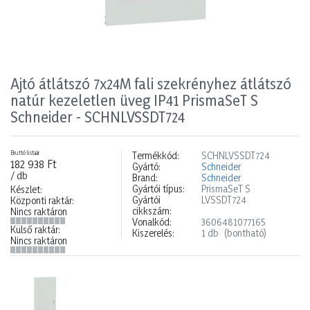
Ajtó átlátszó 7x24M fali szekrényhez átlátszó
natúr kezeletlen üveg IP41 PrismaSeT S
Schneider - SCHNLVSSDT724
Bruttó listaár
Termékkód:
SCHNLVSSDT724
182 938 Ft
Gyártó:
Schneider
/ db
Brand:
Schneider
Gyártói típus:
PrismaSeT S
Készlet:
Gyártói
LVSSDT724
Központi raktár:
cikkszám:
Nincs raktáron
Vonalkód:
3606481077165
Külső raktár:
Kiszerelés:
1 db
(bontható)
Nincs raktáron