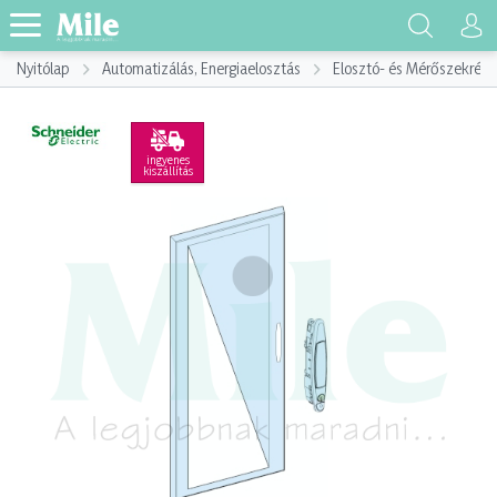
Nyitólap
Automatizálás, Energiaelosztás
Elosztó- és Mérőszekrény
ingyenes
kiszállítás