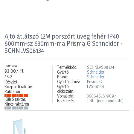
Ajtó átlátszó 12M porszórt üveg fehér IP40
600mm-sz 630mm-ma Prisma G Schneider -
SCHNLVS08134
Bruttó listaár
Termékkód:
SCHNLVS08134
93 007 Ft
Gyártó:
Schneider
/ db
Brand:
Schneider
Gyártói típus:
Prisma G
Készlet:
Gyártói
LVS08134
Központi raktár:
cikkszám:
Raktáron
Vonalkód:
3606481879097
Külső raktár:
Kiszerelés:
1 db
(nem bontható)
Nincs raktáron