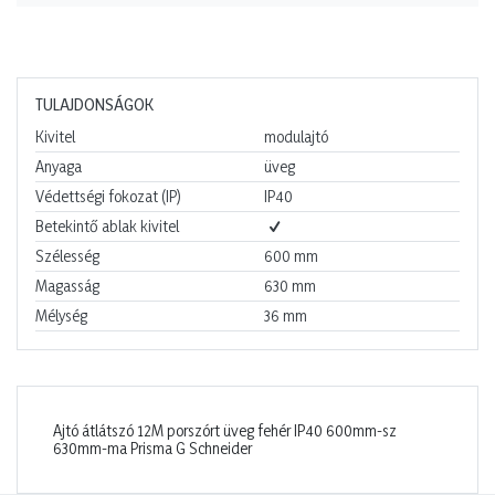
TULAJDONSÁGOK
Kivitel
modulajtó
Anyaga
üveg
Védettségi fokozat (IP)
IP40
Betekintő ablak kivitel
Szélesség
600
mm
Magasság
630
mm
Mélység
36
mm
Ajtó átlátszó 12M porszórt üveg fehér IP40 600mm-sz
630mm-ma Prisma G Schneider