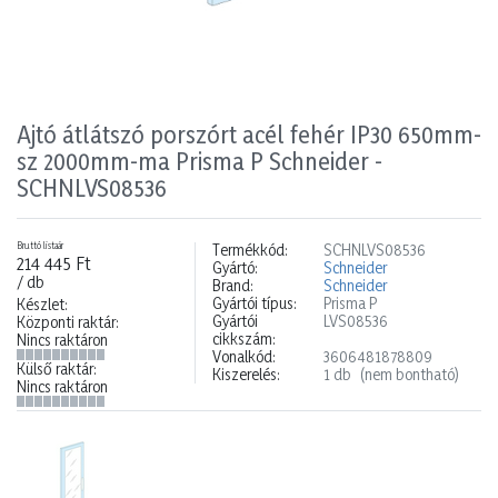
Ajtó átlátszó porszórt acél fehér IP30 650mm-
sz 2000mm-ma Prisma P Schneider -
SCHNLVS08536
Bruttó listaár
Termékkód:
SCHNLVS08536
214 445 Ft
Gyártó:
Schneider
/ db
Brand:
Schneider
Gyártói típus:
Prisma P
Készlet:
Gyártói
LVS08536
Központi raktár:
cikkszám:
Nincs raktáron
Vonalkód:
3606481878809
Külső raktár:
Kiszerelés:
1 db
(nem bontható)
Nincs raktáron