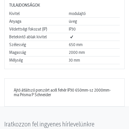
TULAJDONSÁGOK
Kivitel
modulajtó
Anyaga
üveg
Védettségi fokozat (IP)
IP30
Betekintő ablak kivitel
Szélesség
650
mm
Magasság
2000
mm
Mélység
30
mm
Ajtó átlátszó porszórt acél fehér IP30 650mm-sz 2000mm-
ma Prisma P Schneider
Iratkozzon fel ingyenes hírlevelünkre