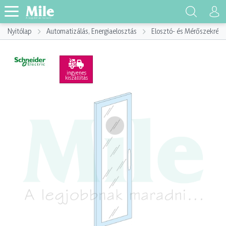
Nyitólap
Automatizálás, Energiaelosztás
Elosztó- és Mérőszekrény
ingyenes
kiszállítás