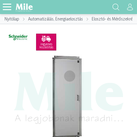
Nyitólap
Automatizálás, Energiaelosztás
Elosztó- és Mérőszekrény
ingyenes
kiszállítás