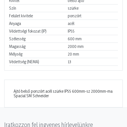
Kivitel
belső ajtó
Szín
szürke
Felület kivitele
porszórt
Anyaga
acél
Védettségi fokozat (IP)
IP55
Szélesség
600
mm
Magasság
2000
mm
Mélység
20
mm
Védettség (NEMA)
13
Ajtó belső porszórt acél szürke IP55 600mm-sz 2000mm-ma
Spacial SM Schneider
Iratkozzon fel ingyenes hírlevelünkre