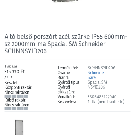
Ajtó belső porszórt acél szürke IP55 600mm-
sz 2000mm-ma Spacial SM Schneider -
SCHNNSYID206
Bruttó listaár
Termékkód:
SCHNNSYID206
315 370 Ft
Gyártó:
Schneider
/ db
Brand:
Sarel
Gyártói típus:
Spacial SM
Készlet:
Gyártói
NSYID206
Központi raktár:
cikkszám:
Nincs raktáron
Vonalkód:
3606485127040
Külső raktár:
Kiszerelés:
1 db
(nem bontható)
Nincs raktáron