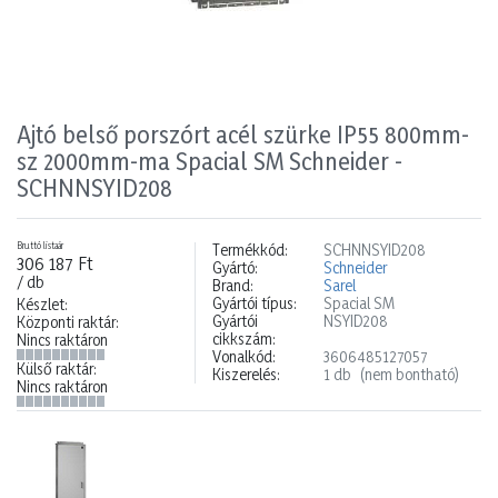
Ajtó belső porszórt acél szürke IP55 800mm-
sz 2000mm-ma Spacial SM Schneider -
SCHNNSYID208
Bruttó listaár
Termékkód:
SCHNNSYID208
306 187 Ft
Gyártó:
Schneider
/ db
Brand:
Sarel
Gyártói típus:
Spacial SM
Készlet:
Gyártói
NSYID208
Központi raktár:
cikkszám:
Nincs raktáron
Vonalkód:
3606485127057
Külső raktár:
Kiszerelés:
1 db
(nem bontható)
Nincs raktáron