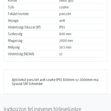
Kivitel
belső ajtó
Szín
szürke
Felület kivitele
porszórt
Anyaga
acél
Védettségi fokozat (IP)
IP55
Szélesség
800
mm
Magasság
2000
mm
Mélység
19.5
mm
Védettség (NEMA)
12
Ajtó belső porszórt acél szürke IP55 800mm-sz 2000mm-ma
Spacial SM Schneider
Iratkozzon fel ingyenes hírlevelünkre