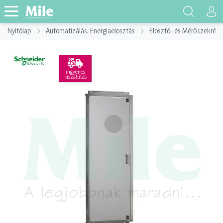
Nyitólap
Automatizálás, Energiaelosztás
Elosztó- és Mérőszekrény
ingyenes
kiszállítás