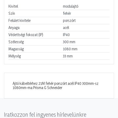
Kivitel
modulajtó
Szín
fehér
Felület kivitele
porszórt
Anyaga
acél
Védettségi fokozat (IP)
IP40
Szélesség
300
mm
Magasság
1080
mm
Mélység
33
mm
Ajtó kábeltérhez 21M fehér porszórt acél IP40 300mm-sz
1080mm-ma Prisma G Schneider
Iratkozzon fel ingyenes hírlevelünkre