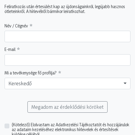
Feliratkozás után értesülést kap az újdonságainkról, legújabb hasznos
ötleteinkről. A hírlevélről bármikor leiratkozhat.
Név / Cégnév
E-mail
Mi a tevékenysége fő profilja?
Kereskedő
Megadom az érdeklődési köröket
(Kötelező)
Elolvastam az Adatkezelési Tájékoztatót és hozzájárulok
az adataim kezeléséhez elektronikus hírlevelek és értesítések
küldése céljából.