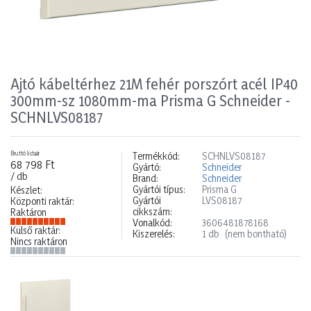
Ajtó kábeltérhez 21M fehér porszórt acél IP40
300mm-sz 1080mm-ma Prisma G Schneider -
SCHNLVS08187
Bruttó listaár
Termékkód:
SCHNLVS08187
68 798 Ft
Gyártó:
Schneider
/ db
Brand:
Schneider
Gyártói típus:
Prisma G
Készlet:
Gyártói
LVS08187
Központi raktár:
cikkszám:
Raktáron
Vonalkód:
3606481878168
Külső raktár:
Kiszerelés:
1 db
(nem bontható)
Nincs raktáron