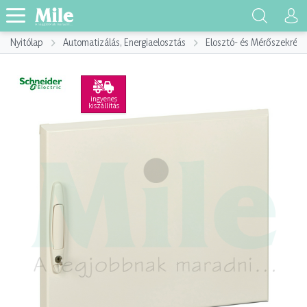
Nyitólap
Automatizálás, Energiaelosztás
Elosztó- és Mérőszekrény
ingyenes
kiszállítás