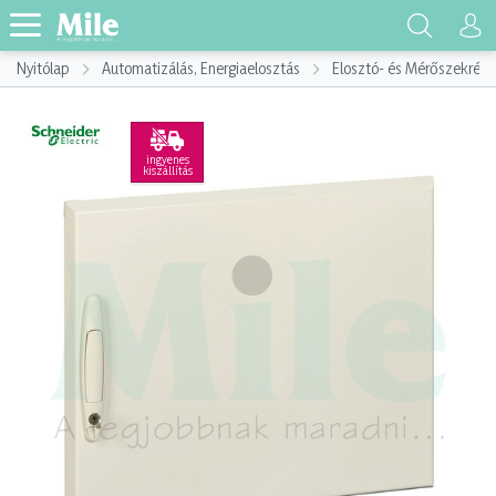
Nyitólap
Automatizálás, Energiaelosztás
Elosztó- és Mérőszekrény
ingyenes
kiszállítás