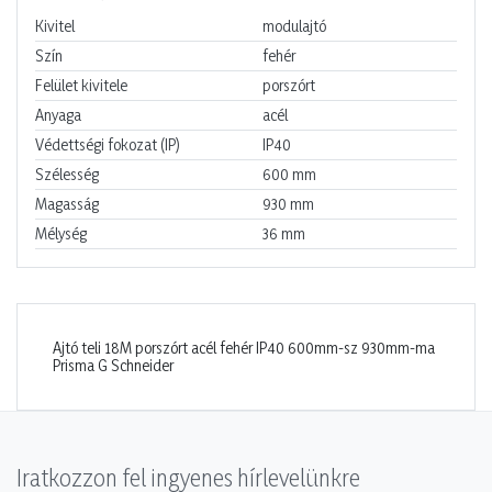
Kivitel
modulajtó
Szín
fehér
Felület kivitele
porszórt
Anyaga
acél
Védettségi fokozat (IP)
IP40
Szélesség
600
mm
Magasság
930
mm
Mélység
36
mm
Ajtó teli 18M porszórt acél fehér IP40 600mm-sz 930mm-ma
Prisma G Schneider
Iratkozzon fel ingyenes hírlevelünkre