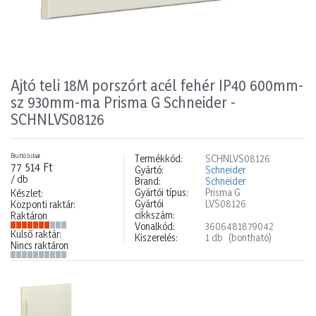
Ajtó teli 18M porszórt acél fehér IP40 600mm-
sz 930mm-ma Prisma G Schneider -
SCHNLVS08126
Bruttó listaár
Termékkód:
SCHNLVS08126
77 514 Ft
Gyártó:
Schneider
/ db
Brand:
Schneider
Gyártói típus:
Prisma G
Készlet:
Gyártói
LVS08126
Központi raktár:
cikkszám:
Raktáron
Vonalkód:
3606481879042
Külső raktár:
Kiszerelés:
1 db
(bontható)
Nincs raktáron