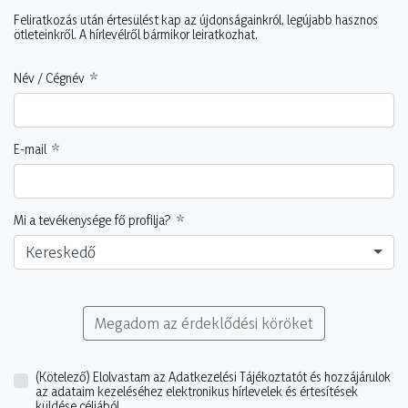
Feliratkozás után értesülést kap az újdonságainkról, legújabb hasznos
ötleteinkről. A hírlevélről bármikor leiratkozhat.
Név / Cégnév
E-mail
Mi a tevékenysége fő profilja?
Kereskedő
Megadom az érdeklődési köröket
(Kötelező)
Elolvastam az Adatkezelési Tájékoztatót és hozzájárulok
az adataim kezeléséhez elektronikus hírlevelek és értesítések
küldése céljából.