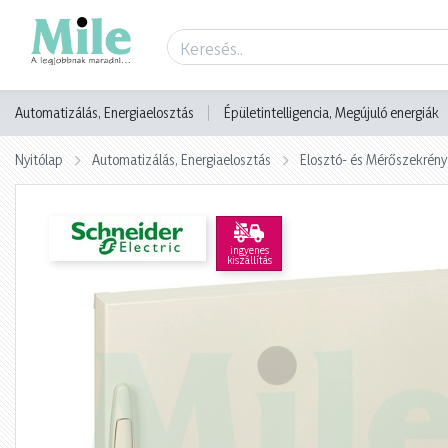
Termék adatlap
Automatizálás, Energiaelosztás
Épületintelligencia, Megújuló energiák
Nyitólap
Automatizálás, Energiaelosztás
Elosztó- és Mérőszekrény
ingyenes
kiszállítás