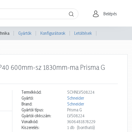
Belépés
chnika
Gyártók
Konfigurátorok
Letöltések
ér IP40 600mm-sz 1830mm-ma Prisma G
Termékkód:
SCHNLVS08224
Gyártó:
Schneider
Brand:
Schneider
Gyártói típus:
Prisma G
Gyártói cikkszám:
LVS08224
Vonalkód:
3606481878229
Kiszerelés:
1 db
(bontható)