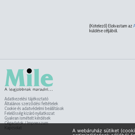
(Kötelező)
Elolvastam az
küldése céljából.
Adatkezelési tájékoztató
Általános szerződési feltételek
Cookie és adatvédelmi beállítások
Felelősség kizáró nyilatkozat
Gyakran ismételt kérdések
Cégadatok / Impresszum
Kapcsolat