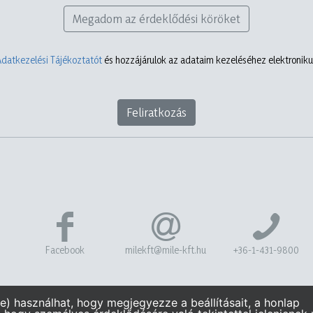
Megadom az érdeklődési köröket
Adatkezelési Tájékoztatót
és hozzájárulok az adataim kezeléséhez elektronikus
Feliratkozás
Facebook
milekft@mile-kft.hu
+36-1-431-9800