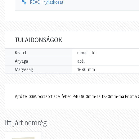
REACH nyilatkozat
TULAJDONSÁGOK
Kivitel
modulajtó
Anyaga
acél
mm
Magasság
1680
Ajtó teli 33M porszórt acél fehér IP40 600mm-sz 1830mm-ma Prisma 
Itt járt nemrég