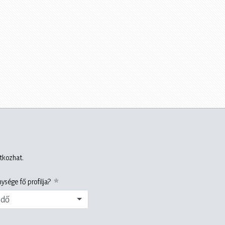
atkozhat.
ysége fő profilja?
edő