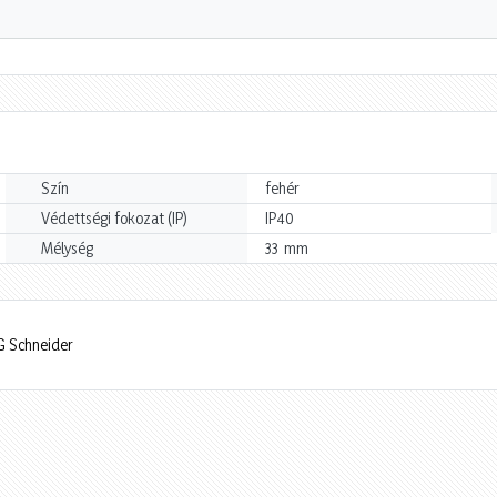
Szín
fehér
Védettségi fokozat (IP)
IP40
mm
Mélység
33
G Schneider