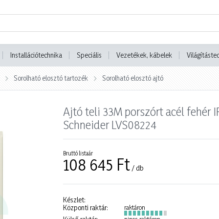
Installációtechnika
Speciális
Vezetékek, kábelek
Világításte
Sorolható elosztó tartozék
Sorolható elosztó ajtó
Ajtó teli 33M porszórt acél feh
Schneider LVS08224
Bruttó listaár
108 645 Ft
/ db
Készlet:
Központi raktár:
raktáron
nincs raktáron