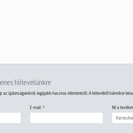
yenes hírlevelünkre
p az újdonságainkról, legújabb hasznos ötleteinkről. A hírlevélről bármikor leir
E-mail
Mi a tevéken
Keresk