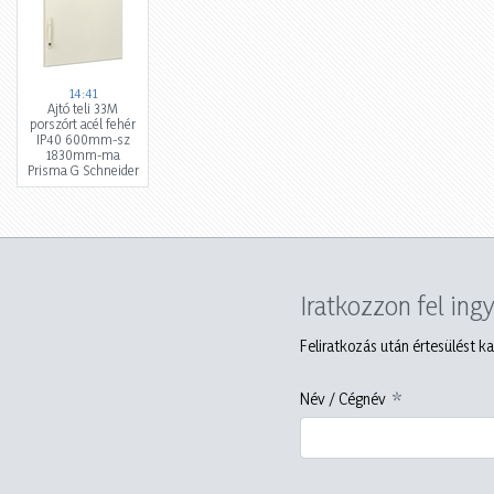
14:41
Ajtó teli 33M
porszórt acél fehér
IP40 600mm-sz
1830mm-ma
Prisma G Schneider
Iratkozzon fel ing
Feliratkozás után értesülést ka
Név / Cégnév