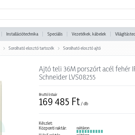
Installációtechnika
Speciális
Vezetékek, kábelek
Világításte
Sorolható elosztó tartozék
Sorolható elosztó ajtó
Ajtó teli 36M porszórt acél feh
Schneider LVS08255
Bruttó listaár
169 485 Ft
/ db
Készlet:
Központi raktár:
raktáron
raktáron