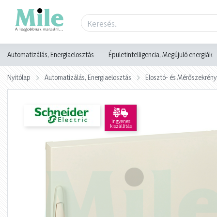
Termék adatlap
Automatizálás, Energiaelosztás
Épületintelligencia, Megújuló energiák
Nyitólap
Automatizálás, Energiaelosztás
Elosztó- és Mérőszekrény
ingyenes
kiszállítás