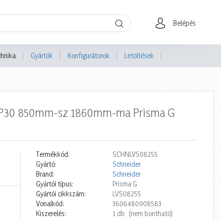
Belépés
chnika
Gyártók
Konfigurátorok
Letöltések
ér IP30 850mm-sz 1860mm-ma Prisma G
Termékkód:
SCHNLVS08255
Gyártó:
Schneider
Brand:
Schneider
Gyártói típus:
Prisma G
Gyártói cikkszám:
LVS08255
Vonalkód:
3606480908583
Kiszerelés:
1 db
(nem bontható)