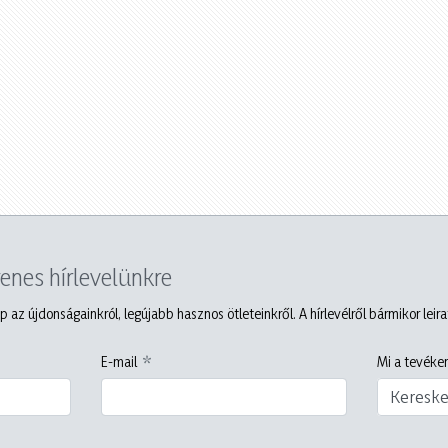
yenes hírlevelünkre
p az újdonságainkról, legújabb hasznos ötleteinkről. A hírlevélről bármikor leir
E-mail
Mi a tevéken
Keresk