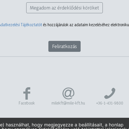
Megadom az érdeklődési köröket
Adatkezelési Tájékoztatót
és hozzájárulok az adataim kezeléséhez elektronikus
Feliratkozás
Facebook
milekft@mile-kft.hu
+36-1-431-9800