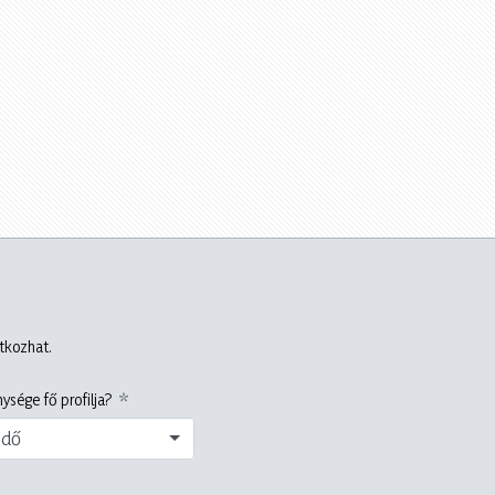
atkozhat.
ysége fő profilja?
edő