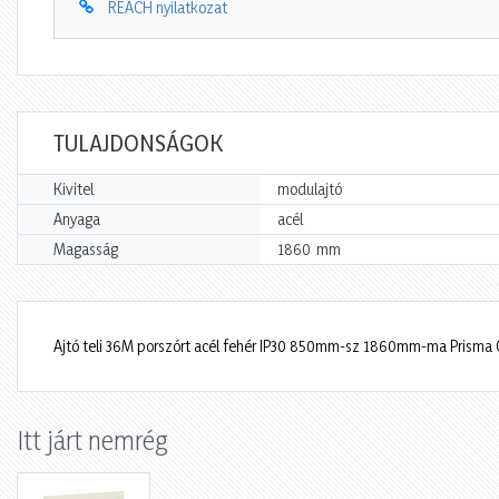
REACH nyilatkozat
TULAJDONSÁGOK
Kivitel
modulajtó
Anyaga
acél
mm
Magasság
1860
Ajtó teli 36M porszórt acél fehér IP30 850mm-sz 1860mm-ma Prisma 
Itt járt nemrég