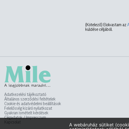
(Kötelező)
Elolvastam az
küldése céljából.
Adatkezelési tájékoztató
Általános szerződési feltételek
Cookie és adatvédelmi beállítások
Felelősség kizáró nyilatkozat
Gyakran ismételt kérdések
Cégadatok / Impresszum
Kapcsolat