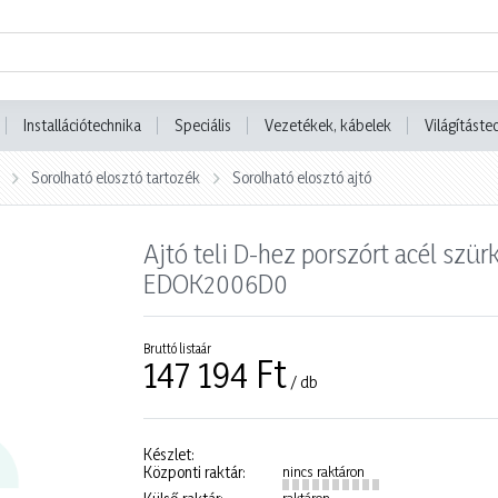
Installációtechnika
Speciális
Vezetékek, kábelek
Világításte
Sorolható elosztó tartozék
Sorolható elosztó ajtó
Ajtó teli D-hez porszórt acél 
EDOK2006D0
Bruttó listaár
147 194 Ft
/ db
Készlet:
Központi raktár:
nincs raktáron
raktáron