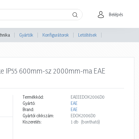
Belépés
chnika
Gyártók
Konfigurátorok
Letöltések
szürke IP55 600mm-sz 2000mm-ma EAE
Termékkód:
EAEEEDOK2006D0
Gyártó:
EAE
Brand:
EAE
Gyártói cikkszám:
EDOK2006D0
Kiszerelés:
1 db
(bontható)