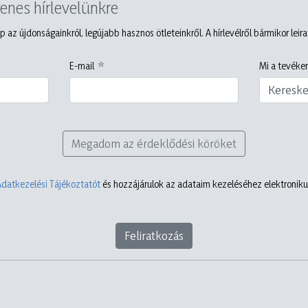
yenes hírlevelünkre
p az újdonságainkról, legújabb hasznos ötleteinkről. A hírlevélről bármikor leir
E-mail
Mi a tevéken
Keresk
Megadom az érdeklődési köröket
Adatkezelési Tájékoztatót
és hozzájárulok az adataim kezeléséhez elektronikus
Feliratkozás