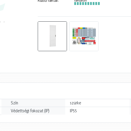
Külső raktár:
Szín
szürke
Védettségi fokozat (IP)
IP55