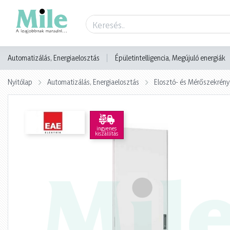
Termék adatlap
Automatizálás, Energiaelosztás
Épületintelligencia, Megújuló energiák
Nyitólap
Automatizálás, Energiaelosztás
Elosztó- és Mérőszekrény
ingyenes
kiszállítás