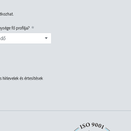
atkozhat.
ysége fő profilja?
edő
 hírlevelek és értesítések