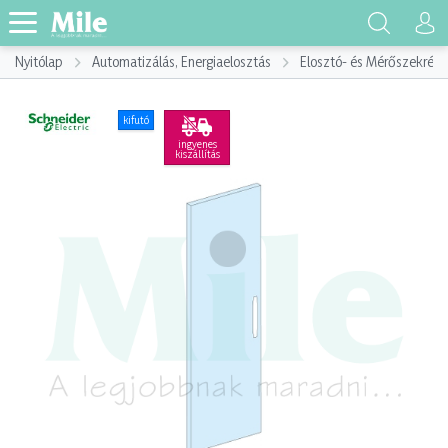
Nyitólap
Automatizálás, Energiaelosztás
Elosztó- és Mérőszekrény
kifutó
ingyenes
kiszállítás