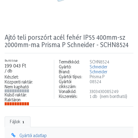
Ajtó teli porszórt acél fehér IP55 400mm-sz
2000mm-ma Prisma P Schneider - SCHN8524
Bruttó listaár
Termékkód:
SCHN8524
199 043 Ft
Gyártó:
Schneider
/ db
Brand:
Schneider
Gyártói típus:
Prisma P
Készlet:
Gyártói
08524
Központi raktár:
cikkszám:
Nem kapható
Vonalkód:
3303430085249
Külső raktár:
Kiszerelés:
1 db
(nem bontható)
Raktáron
Fájlok
1
Gyártói adatlap