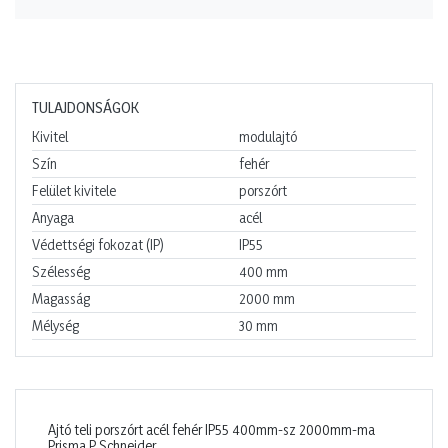
TULAJDONSÁGOK
Kivitel
modulajtó
Szín
fehér
Felület kivitele
porszórt
Anyaga
acél
Védettségi fokozat (IP)
IP55
Szélesség
400
mm
Magasság
2000
mm
Mélység
30
mm
Ajtó teli porszórt acél fehér IP55 400mm-sz 2000mm-ma
Prisma P Schneider