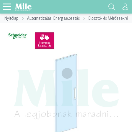
Nyitólap
Automatizálás, Energiaelosztás
Elosztó- és Mérőszekrény
ingyenes
kiszállítás