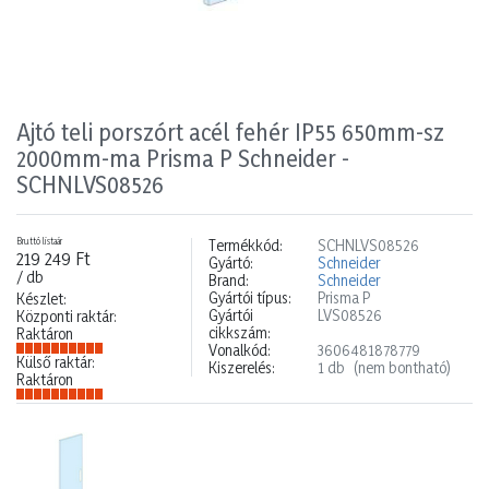
Ajtó teli porszórt acél fehér IP55 650mm-sz
2000mm-ma Prisma P Schneider -
SCHNLVS08526
Bruttó listaár
Termékkód:
SCHNLVS08526
219 249 Ft
Gyártó:
Schneider
/ db
Brand:
Schneider
Gyártói típus:
Prisma P
Készlet:
Gyártói
LVS08526
Központi raktár:
cikkszám:
Raktáron
Vonalkód:
3606481878779
Külső raktár:
Kiszerelés:
1 db
(nem bontható)
Raktáron