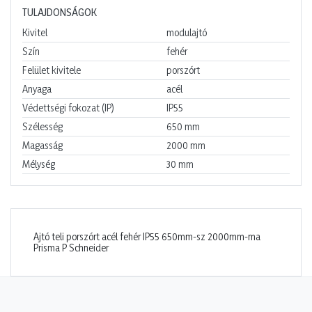
TULAJDONSÁGOK
Kivitel
modulajtó
Szín
fehér
Felület kivitele
porszórt
Anyaga
acél
Védettségi fokozat (IP)
IP55
Szélesség
650
mm
Magasság
2000
mm
Mélység
30
mm
Ajtó teli porszórt acél fehér IP55 650mm-sz 2000mm-ma
Prisma P Schneider