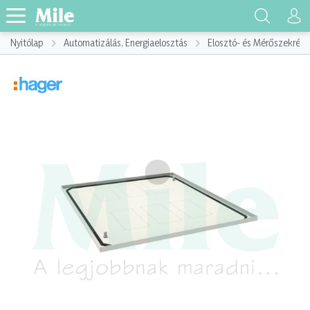
Nyitólap
Automatizálás, Energiaelosztás
Elosztó- és Mérőszekrény