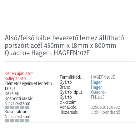
Alsó/felső kábelbevezető lemez állítható
porszórt acél 450mm x 18mm x 800mm
Quadro+ Hager - HAGEFN102E
Kérjen ajánlatot
Termékkód:
HAGEFN102E
kollégánktól!
Gyártó:
Hager
Elérhetőségeinket lentebb
Brand:
Hager
találja.
Gyártói típus:
Quadro+
Készlet:
Gyártói
FN102E
Központi raktár:
cikkszám:
Nincs raktáron
Vonalkód:
3250610189702
Külső raktár:
Kiszerelés:
1 db
(bontható)
Nincs raktáron