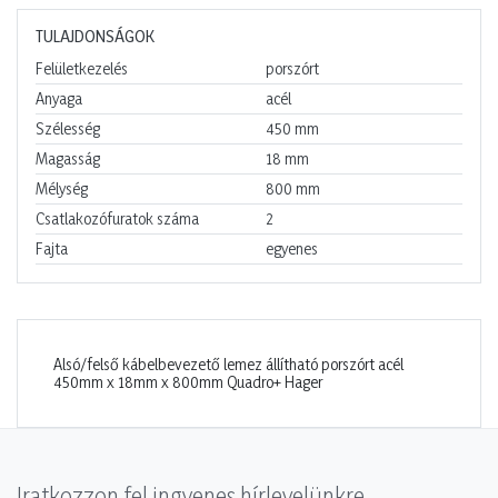
TULAJDONSÁGOK
Felületkezelés
porszórt
Anyaga
acél
Szélesség
450
mm
Magasság
18
mm
Mélység
800
mm
Csatlakozófuratok száma
2
Fajta
egyenes
Alsó/felső kábelbevezető lemez állítható porszórt acél
450mm x 18mm x 800mm Quadro+ Hager
Iratkozzon fel ingyenes hírlevelünkre