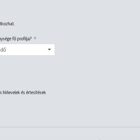
atkozhat.
ysége fő profilja?
edő
 hírlevelek és értesítések