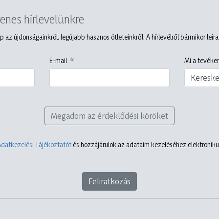
yenes hírlevelünkre
p az újdonságainkról, legújabb hasznos ötleteinkről. A hírlevélről bármikor leir
E-mail
Mi a tevéken
Keresk
Megadom az érdeklődési köröket
Adatkezelési Tájékoztatót
és hozzájárulok az adataim kezeléséhez elektronikus
Feliratkozás