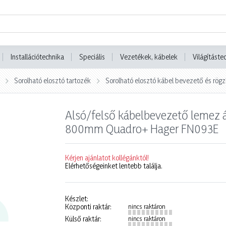
Installációtechnika
Speciális
Vezetékek, kábelek
Világításte
Sorolható elosztó tartozék
Sorolható elosztó kábel bevezető és rögz
Alsó/felső kábelbevezető lemez 
800mm Quadro+ Hager FN093E
Kérjen ajánlatot kollégánktól!
Elérhetőségeinket lentebb találja.
Készlet:
Központi raktár:
nincs raktáron
Külső raktár:
nincs raktáron