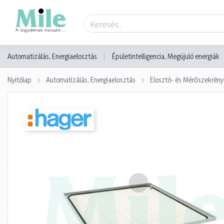
Termék adatlap
Automatizálás, Energiaelosztás
Épületintelligencia, Megújuló energiák
Nyitólap
Automatizálás, Energiaelosztás
Elosztó- és Mérőszekrény