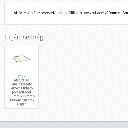
Alsó/felső kábelbevezető lemez állítható porszórt acél 700mm x 
Itt járt nemrég
22:29
Alsó/felső
kábelbevezető
lemez állítható
porszórt acél
700mm x 18mm x
800mm Quadro+
Hager