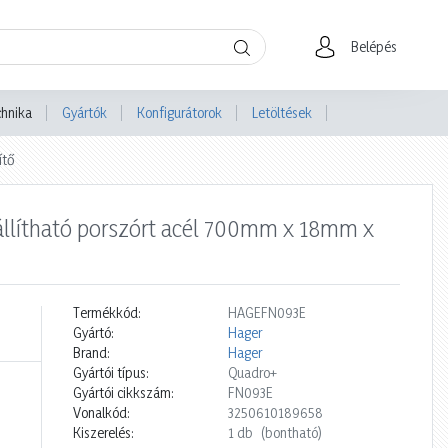
Belépés
chnika
Gyártók
Konfigurátorok
Letöltések
ítő
állítható porszórt acél 700mm x 18mm x
Termékkód:
HAGEFN093E
Gyártó:
Hager
Brand:
Hager
Gyártói típus:
Quadro+
Gyártói cikkszám:
FN093E
Vonalkód:
3250610189658
Kiszerelés:
1 db
(bontható)