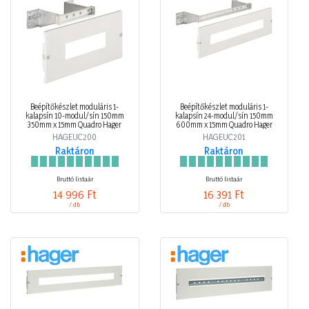
Beépítőkészlet moduláris 1-
Beépítőkészlet moduláris 1-
kalapsín 10-modul/sín 150mm
kalapsín 24-modul/sín 150mm
350mm x 15mm Quadro Hager
600mm x 15mm Quadro Hager
HAGEUC200
HAGEUC201
Raktáron
Raktáron
Bruttó listaár
Bruttó listaár
14 996 Ft
16 391 Ft
/ db
/ db