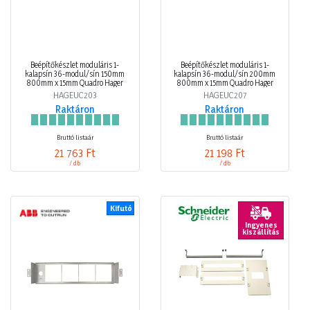
Beépítőkészlet moduláris 1-
Beépítőkészlet moduláris 1-
kalapsín 36-modul/sín 150mm
kalapsín 36-modul/sín 200mm
800mm x 15mm Quadro Hager
800mm x 15mm Quadro Hager
HAGEUC203
HAGEUC207
Raktáron
Raktáron
Bruttó listaár
Bruttó listaár
21 763 Ft
21 198 Ft
/ db
/ db
Kifutó
Ingyenes
kiszállítás