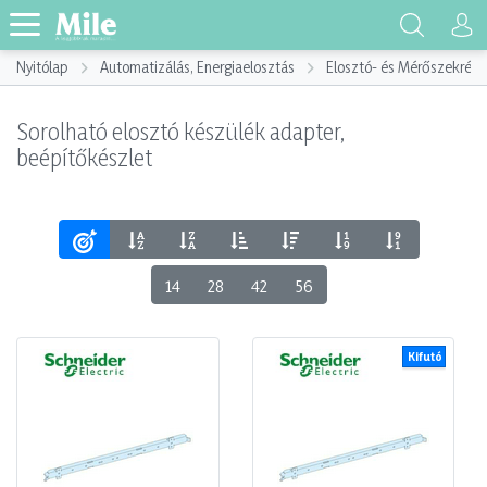
Nyitólap
Automatizálás, Energiaelosztás
Elosztó- és Mérőszekrény
Sorolható elosztó készülék adapter,
beépítőkészlet
14
28
42
56
Kifutó