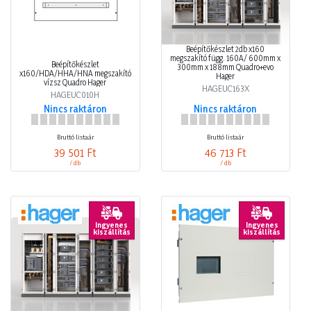
Beépítőkészlet 2db x160
megszakító függ. 160A/ 600mm x
Beépítőkészlet
300mm x 188mm Quadro+evo
x160/HDA/HHA/HNA megszakító
Hager
vízsz Quadro Hager
HAGEUC163X
HAGEUC010H
Nincs raktáron
Nincs raktáron
Bruttó listaár
Bruttó listaár
39 501 Ft
46 713 Ft
/ db
/ db
Ingyenes
Ingyenes
kiszállítás
kiszállítás