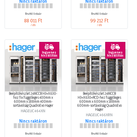
Nincs raktáron
Nincs raktáron
Bruttó listaár
Bruttó listaár
88 011 Ft
99 212 Ft
/ db
/ db
Ingyenes
Ingyenes
kiszállítás
kiszállítás
Beépítőkészlet 2xMCCB H3+X630-
Beépítőkészlet 2xMCCB
hoz fix függőleges 400mm x
H3+X630+RCD-hez függőleges
600mm x 188mm 400mm-
600mm x 600mm x 188mm
sortávolság QuadroEvo Hager
600mm-sortávolság QuadroEvo
Hager
HAGEUC464XN
HAGEUC466XRN
Nincs raktáron
Nincs raktáron
Bruttó listaár
Bruttó listaár