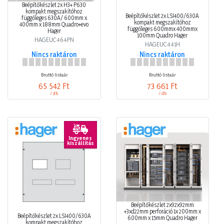
Beépítőkészlet 2x H3+ P630
kompakt megszakítóhoz
Beépítőkészlet 2x LSI400/630A
függőleges 630A/ 600mm x
kompakt megszakítóhoz
400mm x 188mm Quadro+evo
függőleges 600mmx 400mmx
Hager
100mm Quadro Hager
HAGEUC464PN
HAGEUC441H
Nincs raktáron
Nincs raktáron
Bruttó listaár
Bruttó listaár
65 542 Ft
73 661 Ft
/ db
/ db
Ingyenes
kiszállítás
Beépítőkészlet 2x92x92mm
+3xd22mm perforáció 1x 200mm x
Beépítőkészlet 2x LSI400/630A
600mm x 15mm Quadro Hager
kompakt megszakítóhoz