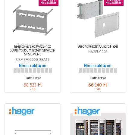
kiszállítás
kiszállítás
Beépítőkészlet 3VA23-hoz
Beépítőkészlet Quadro Hager
600mmx 350mmx fém SIVACON
HAGEUC003
S4 SIEMENS
SIEM8PQ6000-8BA54
Nincs raktáron
Nincs raktáron
Bruttó listaár
Bruttó listaár
68 523 Ft
66 140 Ft
/ db
/ db