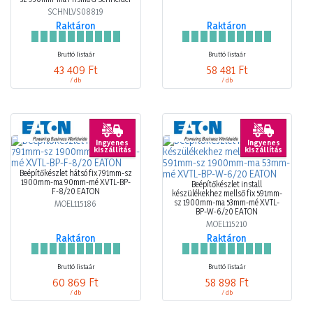
SCHNLVS08819
Raktáron
Raktáron
Bruttó listaár
Bruttó listaár
43 409 Ft
58 481 Ft
/ db
/ db
Ingyenes
Ingyenes
kiszállítás
kiszállítás
Beépítőkészlet hátsó fix 791mm-sz
1900mm-ma 90mm-mé XVTL-BP-
Beépítőkészlet install
F-8/20 EATON
készülékekhez mellső fix 591mm-
sz 1900mm-ma 53mm-mé XVTL-
MOEL115186
BP-W-6/20 EATON
MOEL115210
Raktáron
Raktáron
Bruttó listaár
Bruttó listaár
60 869 Ft
58 898 Ft
/ db
/ db