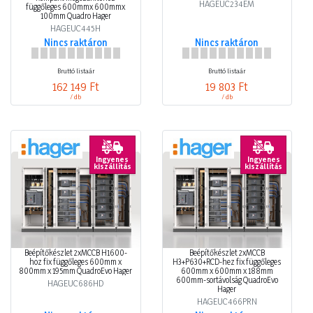
HAGEUC234EM
függőleges 600mmx 600mmx
100mm Quadro Hager
HAGEUC445H
Nincs raktáron
Nincs raktáron
Bruttó listaár
Bruttó listaár
162 149 Ft
19 803 Ft
/ db
/ db
Ingyenes
Ingyenes
kiszállítás
kiszállítás
Beépítőkészlet 2xMCCB H1600-
Beépítőkészlet 2xMCCB
hoz fix függőleges 600mm x
H3+P630+RCD-hez fix függőleges
800mm x 195mm QuadroEvo Hager
600mm x 600mm x 188mm
600mm-sortávolság QuadroEvo
HAGEUC686HD
Hager
HAGEUC466PRN