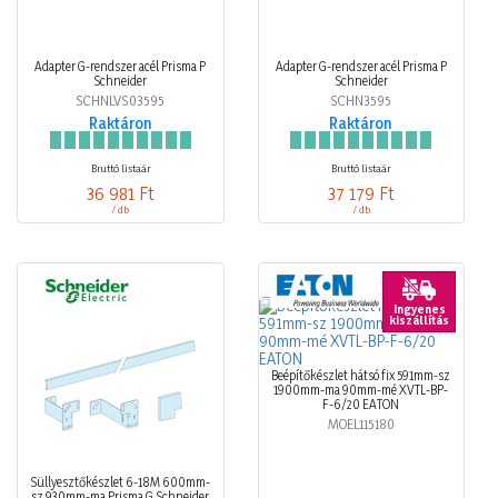
Adapter G-rendszer acél Prisma P
Adapter G-rendszer acél Prisma P
Schneider
Schneider
SCHNLVS03595
SCHN3595
Raktáron
Raktáron
Bruttó listaár
Bruttó listaár
36 981 Ft
37 179 Ft
/ db
/ db
Ingyenes
kiszállítás
Beépítőkészlet hátsó fix 591mm-sz
1900mm-ma 90mm-mé XVTL-BP-
F-6/20 EATON
MOEL115180
Süllyesztőkészlet 6-18M 600mm-
sz 930mm-ma Prisma G Schneider