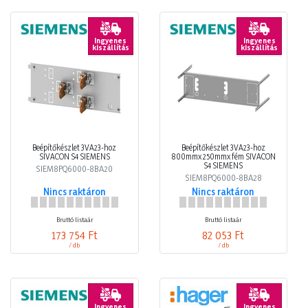
Ingyenes
Ingyenes
kiszállítás
kiszállítás
Beépítőkészlet 3VA23-hoz
Beépítőkészlet 3VA23-hoz
SIVACON S4 SIEMENS
800mmx 250mmx fém SIVACON
S4 SIEMENS
SIEM8PQ6000-8BA20
SIEM8PQ6000-8BA28
Nincs raktáron
Nincs raktáron
Bruttó listaár
Bruttó listaár
173 754 Ft
82 053 Ft
/ db
/ db
Ingyenes
Ingyenes