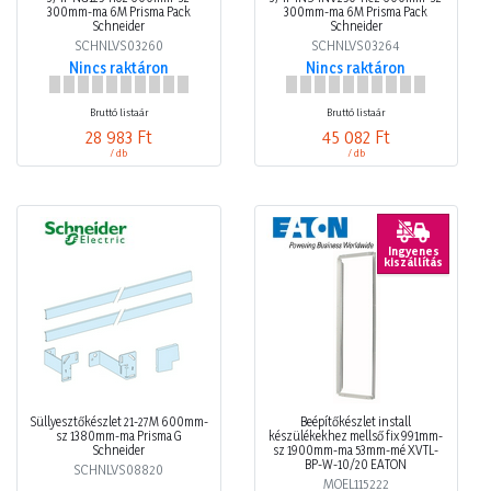
300mm-ma 6M Prisma Pack
300mm-ma 6M Prisma Pack
Schneider
Schneider
SCHNLVS03260
SCHNLVS03264
Nincs raktáron
Nincs raktáron
Bruttó listaár
Bruttó listaár
28 983 Ft
45 082 Ft
/ db
/ db
Ingyenes
kiszállítás
Süllyesztőkészlet 21-27M 600mm-
Beépítőkészlet install
sz 1380mm-ma Prisma G
készülékekhez mellső fix 991mm-
Schneider
sz 1900mm-ma 53mm-mé XVTL-
BP-W-10/20 EATON
SCHNLVS08820
MOEL115222