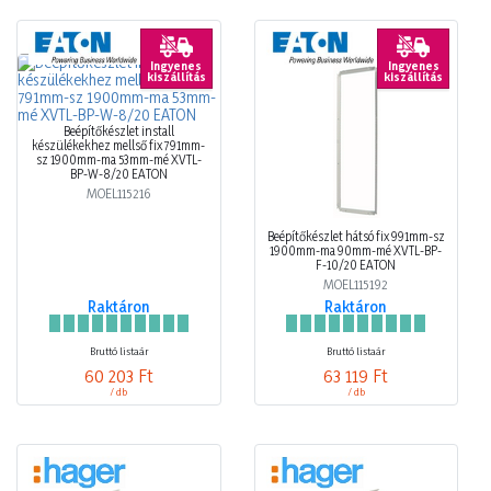
Ingyenes
Ingyenes
kiszállítás
kiszállítás
Beépítőkészlet install
készülékekhez mellső fix 791mm-
sz 1900mm-ma 53mm-mé XVTL-
BP-W-8/20 EATON
MOEL115216
Beépítőkészlet hátsó fix 991mm-sz
1900mm-ma 90mm-mé XVTL-BP-
F-10/20 EATON
MOEL115192
Raktáron
Raktáron
Bruttó listaár
Bruttó listaár
60 203 Ft
63 119 Ft
/ db
/ db