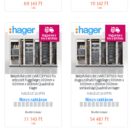
69 143 Ft
70 142 Ft
/ db
/ db
Ingyenes
Ingyenes
kiszállítás
kiszállítás
Beépítőkészlet 2xMCCB P160 fix
Beépítőkészlet 2xMCCB P160-hoz
reteszelt függőleges 300mm x
dugaszolható függőleges 300mm x
600mm x 188mm QuadroEvo
600mm x 188mm 300mm-
Hager
sortávolság QuadroEvo Hager
HAGEUC163PIN
HAGEUC163PPN
Nincs raktáron
Nincs raktáron
Bruttó listaár
Bruttó listaár
77 743 Ft
54 487 Ft
/ db
/ db