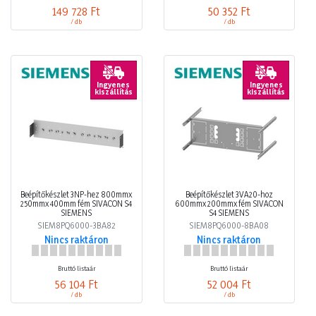
149 728 Ft
50 352 Ft
/ db
/ db
Ingyenes
Ingyenes
kiszállítás
kiszállítás
Beépítőkészlet 3NP-hez 800mmx
Beépítőkészlet 3VA20-hoz
250mmx 400mm fém SIVACON S4
600mmx 200mmx fém SIVACON
SIEMENS
S4 SIEMENS
SIEM8PQ6000-3BA82
SIEM8PQ6000-8BA08
Nincs raktáron
Nincs raktáron
Bruttó listaár
Bruttó listaár
56 104 Ft
52 004 Ft
/ db
/ db