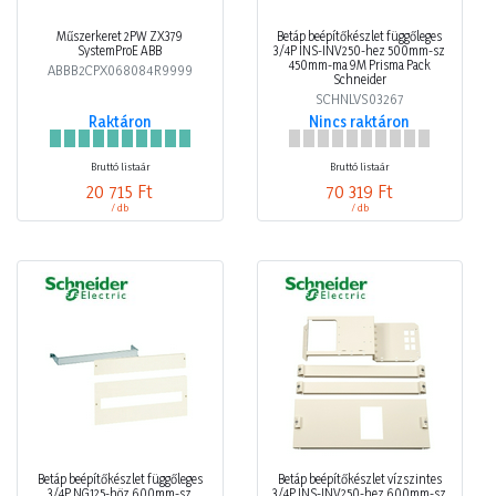
Műszerkeret 2PW ZX379
Betáp beépítőkészlet függőleges
SystemProE ABB
3/4P INS-INV250-hez 500mm-sz
450mm-ma 9M Prisma Pack
ABBB2CPX068084R9999
Schneider
SCHNLVS03267
Raktáron
Nincs raktáron
Bruttó listaár
Bruttó listaár
20 715 Ft
70 319 Ft
/ db
/ db
Betáp beépítőkészlet függőleges
Betáp beépítőkészlet vízszintes
3/4P NG125-höz 600mm-sz
3/4P INS-INV250-hez 600mm-sz