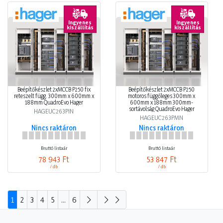
Ingyenes
Ingyenes
kiszállítás
kiszállítás
Beépítőkészlet 2xMCCB P250 fix
Beépítőkészlet 2xMCCB P250
reteszelt függ. 300mm x 600mm x
motoros függőleges 300mm x
188mm QuadroEvo Hager
600mm x 188mm 300mm-
sortávolság QuadroEvo Hager
HAGEUC263PIN
HAGEUC263PMN
Nincs raktáron
Nincs raktáron
Bruttó listaár
Bruttó listaár
78 943 Ft
53 847 Ft
/ db
/ db
1
2
3
4
5
...
6