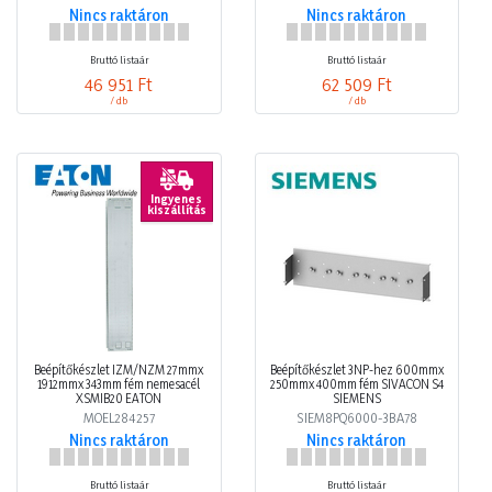
Nincs raktáron
Nincs raktáron
Bruttó listaár
Bruttó listaár
46 951 Ft
62 509 Ft
/ db
/ db
Ingyenes
kiszállítás
Beépítőkészlet IZM/NZM 27mmx
Beépítőkészlet 3NP-hez 600mmx
1912mmx 343mm fém nemesacél
250mmx 400mm fém SIVACON S4
XSMIB20 EATON
SIEMENS
MOEL284257
SIEM8PQ6000-3BA78
Nincs raktáron
Nincs raktáron
Bruttó listaár
Bruttó listaár