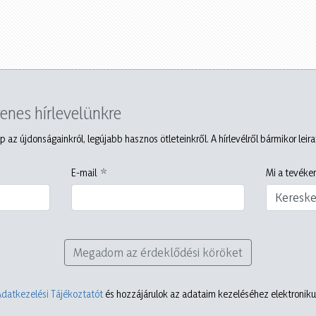
yenes hírlevelünkre
p az újdonságainkról, legújabb hasznos ötleteinkről. A hírlevélről bármikor leir
E-mail
Mi a tevéken
Keresk
Megadom az érdeklődési köröket
Adatkezelési Tájékoztatót
és hozzájárulok az adataim kezeléséhez elektronikus