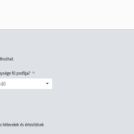
atkozhat.
ysége fő profilja?
edő
 hírlevelek és értesítések