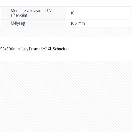
Modulhelyek száma DIN-
10
sínenként
mm
Mélység
106
M 250x300mm Easy PrismaSeT XL Schneider