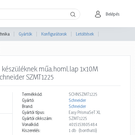
Belépés
chnika
Gyártók
Konfigurátorok
Letöltések
tó készüléknek műa.homl.lap 1x10M
chneider SZMT1225
Termékkód:
SCHNSZMT1225
Gyártó:
Schneider
Brand:
Schneider
Gyártói típus:
Easy PrismaSeT XL
Gyártói cikkszám:
SZMT1225
Vonalkód:
4015153805484
Kiszerelés:
1 db
(bontható)