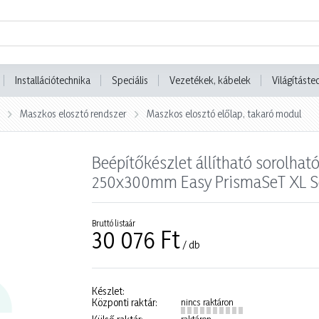
Installációtechnika
Speciális
Vezetékek, kábelek
Világításte
Maszkos elosztó rendszer
Maszkos elosztó előlap, takaró modul
Beépítőkészlet állítható sorolha
250x300mm Easy PrismaSeT XL S
Bruttó listaár
30 076 Ft
/ db
Készlet:
Központi raktár:
nincs raktáron
raktáron