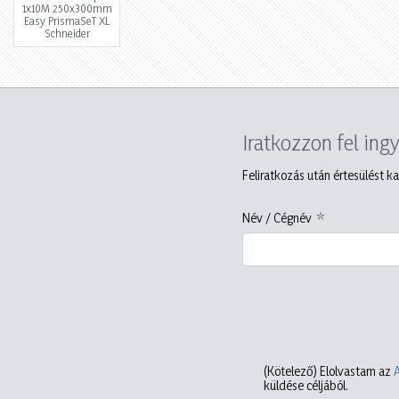
1x10M 250x300mm
Easy PrismaSeT XL
Schneider
Iratkozzon fel ing
Feliratkozás után értesülést ka
Név / Cégnév
(Kötelező)
Elolvastam az
küldése céljából.