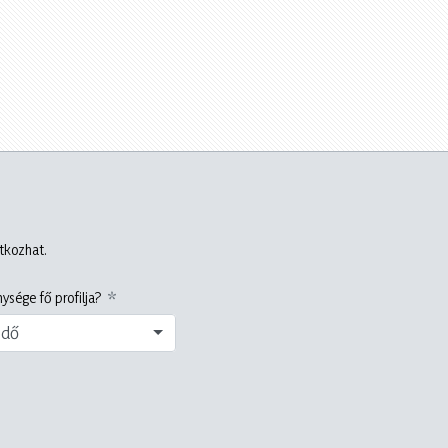
atkozhat.
ysége fő profilja?
edő