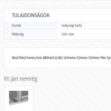
TULAJDONSÁGOK
Kivitel
mélységi tartó
mm
Mélység
500
Alsó/felső keresztsín állítható (2db) 160mmx 50mmx 500mm fém Sp
Itt járt nemrég