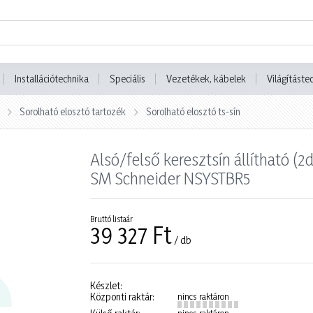
Installációtechnika
Speciális
Vezetékek, kábelek
Világításte
Sorolható elosztó tartozék
Sorolható elosztó ts-sín
Alsó/felső keresztsín állíthat
SM Schneider NSYSTBR5
Bruttó listaár
39 327 Ft
/ db
Készlet:
Központi raktár:
nincs raktáron
nincs raktáron