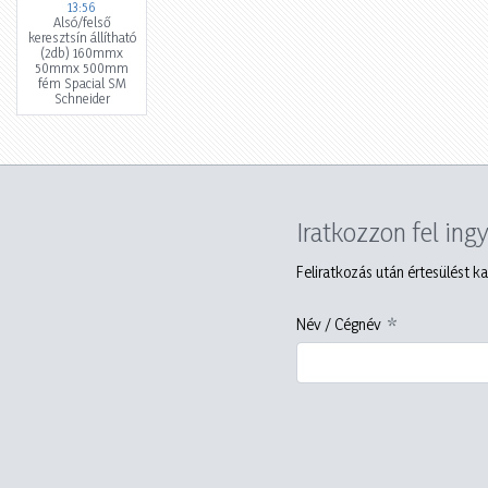
13:56
Alsó/felső
keresztsín állítható
(2db) 160mmx
50mmx 500mm
fém Spacial SM
Schneider
Iratkozzon fel ing
Feliratkozás után értesülést ka
Név / Cégnév