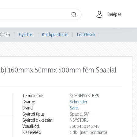
Belépés
chnika
Gyártók
Konfigurátorok
Letöltések
ó (2db) 160mmx 50mmx 500mm fém Spacial
Termékkód:
SCHNNSYSTBR5
Gyártó:
Schneider
Brand:
Sarel
Gyártói típus:
Spacial SM
Gyártói cikkszám:
NSYSTBR5
Vonalkód:
3606480146749
Kiszerelés:
1 db
(nem bontható)