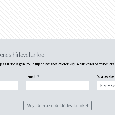
yenes hírlevelünkre
p az újdonságainkról, legújabb hasznos ötleteinkről. A hírlevélről bármikor leir
E-mail
Mi a tevéken
Keresk
Megadom az érdeklődési köröket