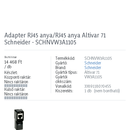
Adapter RJ45 anya/RJ45 anya Altivar 71
Schneider - SCHNVW3A1105
Bruttó listaár
Termékkód:
SCHNVW3A1105
14 468 Ft
Gyártó:
Schneider
/ db
Brand:
Schneider
Gyártói típus:
Altivar 71
Készlet:
Gyártói
VW3A1105
Központi raktár:
cikkszám:
Nincs raktáron
Vonalkód:
3389118070455
Külső raktár:
Kiszerelés:
1 db
(nem bontható)
Nincs raktáron