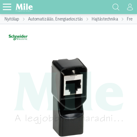
Nyitólap
Automatizálás, Energiaelosztás
Hajtástechnika
Frekv