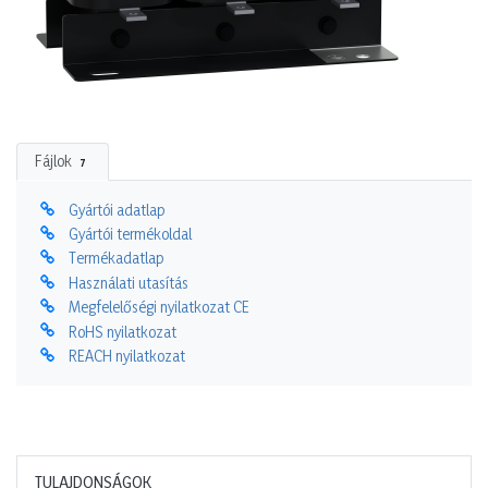
Fájlok
7
Gyártói adatlap
Gyártói termékoldal
Termékadatlap
Használati utasítás
Megfelelőségi nyilatkozat CE
RoHS nyilatkozat
REACH nyilatkozat
TULAJDONSÁGOK