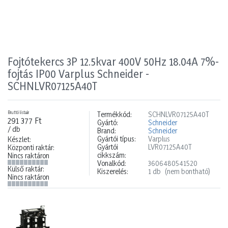
Fojtótekercs 3P 12.5kvar 400V 50Hz 18.04A 7%-
fojtás IP00 Varplus Schneider -
SCHNLVR07125A40T
Bruttó listaár
Termékkód:
SCHNLVR07125A40T
291 377 Ft
Gyártó:
Schneider
/ db
Brand:
Schneider
Gyártói típus:
Varplus
Készlet:
Gyártói
LVR07125A40T
Központi raktár:
cikkszám:
Nincs raktáron
Vonalkód:
3606480541520
Külső raktár:
Kiszerelés:
1 db
(nem bontható)
Nincs raktáron