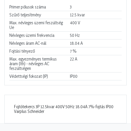
Primer pólusok száma
3
Szűrő teljesítmény
12.5
kvar
Max. névleges üzemi feszültség
400
V
Ue
Névleges üzemi frekvencia
50
Hz
Névleges áram AC-nál
18.04
A
Fojtási tényező
7
%
Max. egyezményes termikus
22
A
áram (Ith) - névleges AC
feszültségen
Védettségi fokozat (IP)
IP00
Fojtótekercs 3P 12.5kvar 400V 50Hz 18.04A 7%-fojtás IP00
Varplus Schneider