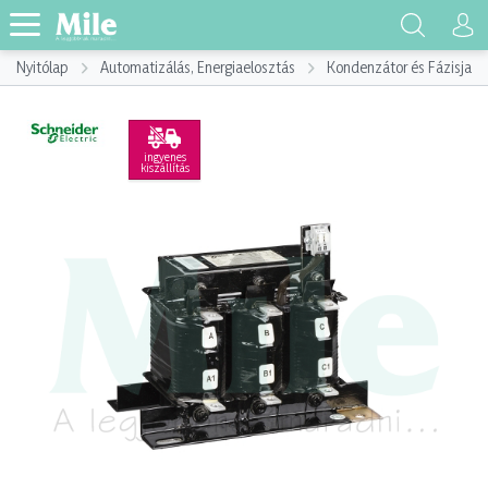
Nyitólap
Automatizálás, Energiaelosztás
Kondenzátor és Fázisjaví
ingyenes
kiszállítás