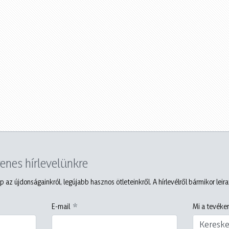
yenes hírlevelünkre
p az újdonságainkról, legújabb hasznos ötleteinkről. A hírlevélről bármikor leir
E-mail
Mi a tevéken
Keresk