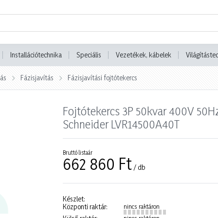
Installációtechnika
Speciális
Vezetékek, kábelek
Világításte
tás
Fázisjavítás
Fázisjavítási fojtótekercs
Fojtótekercs 3P 50kvar 400V 50Hz
Schneider LVR14500A40T
Bruttó listaár
662 860 Ft
/ db
Készlet:
Központi raktár:
nincs raktáron
nincs raktáron