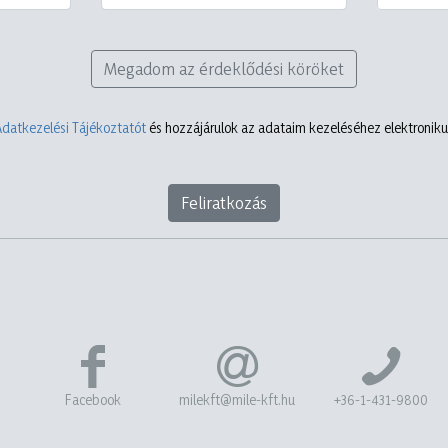
Megadom az érdeklődési köröket
Adatkezelési Tájékoztatót
és hozzájárulok az adataim kezeléséhez elektronikus
Feliratkozás
Facebook
milekft@mile-kft.hu
+36-1-431-9800