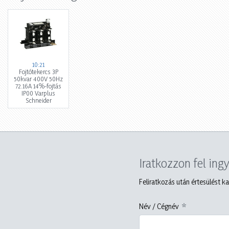
10:21
Fojtótekercs 3P
50kvar 400V 50Hz
72.16A 14%-fojtás
IP00 Varplus
Schneider
Iratkozzon fel ing
Feliratkozás után értesülést ka
Név / Cégnév