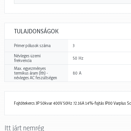
TULAJDONSÁGOK
Primer pólusok száma
3
Névleges üzemi
Hz
50
frekvencia
Max. egyezményes
A
termikus áram (Ith) -
80
névleges AC feszültségen
Fojtótekercs 3P 50kvar 400V 50Hz 72.16A 14%-fojtás IP00 Varplus S
Itt járt nemrég