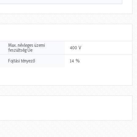
Max. névleges üzemi
V
400
feszültség Ue
%
Fojtási tényező
14