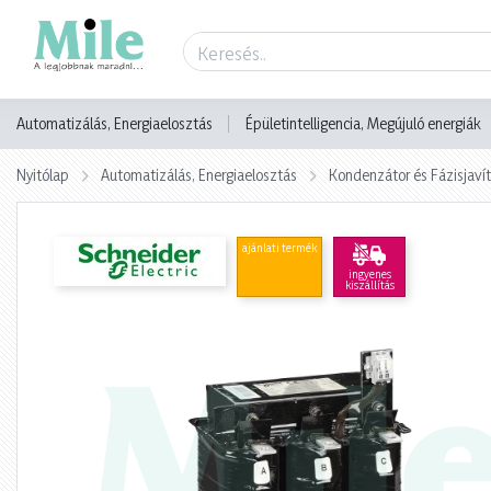
Termék adatlap
Automatizálás, Energiaelosztás
Épületintelligencia, Megújuló energiák
Nyitólap
Automatizálás, Energiaelosztás
Kondenzátor és Fázisjaví
ajánlati termék
ingyenes
kiszállítás