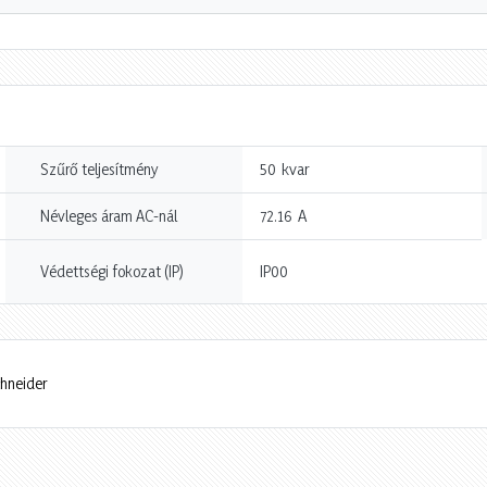
kvar
Szűrő teljesítmény
50
A
Névleges áram AC-nál
72.16
Védettségi fokozat (IP)
IP00
chneider