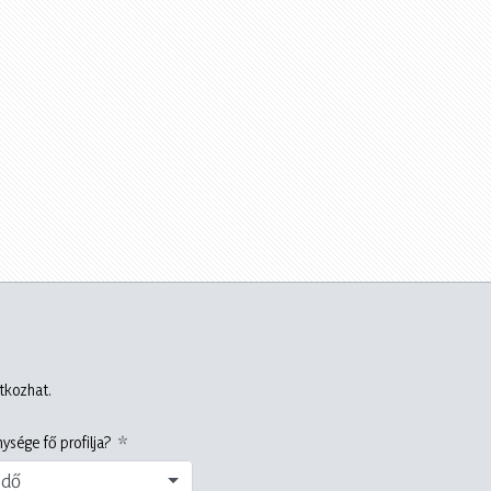
atkozhat.
ysége fő profilja?
edő