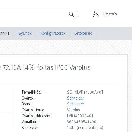
Belépés
chnika
Gyártók
Konfigurátorok
Letöltések
 72.16A 14%-fojtás IP00 Varplus
Termékkód:
SCHNLVR14500A40T
Gyártó:
Schneider
Brand:
Schneider
Gyártói típus:
Varplus
Gyártói cikkszám:
LVR14500A40T
Vonalkód:
3606480541490
Kiszerelés:
1 db
(nem bontható)