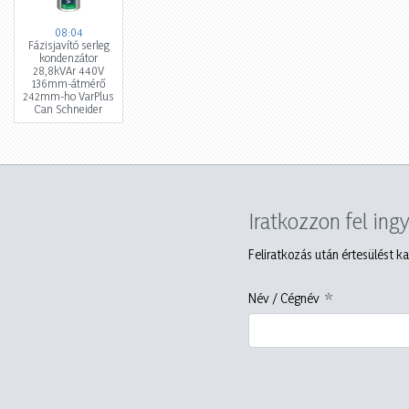
08:04
Fázisjavító serleg
kondenzátor
28,8kVAr 440V
136mm-átmérő
242mm-ho VarPlus
Can Schneider
Iratkozzon fel ing
Feliratkozás után értesülést ka
Név / Cégnév