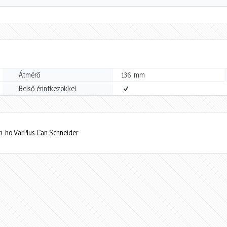
mm
Átmérő
136
Belső érintkezökkel
-ho VarPlus Can Schneider