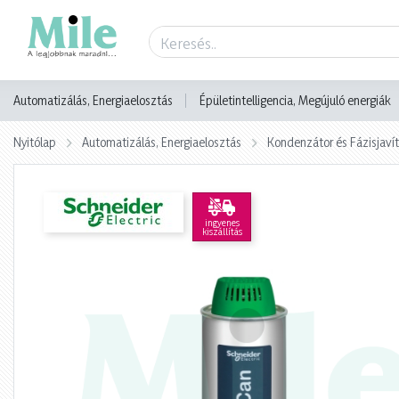
Termék adatlap
Automatizálás, Energiaelosztás
Épületintelligencia, Megújuló energiák
Nyitólap
Automatizálás, Energiaelosztás
Kondenzátor és Fázisjaví
ingyenes
kiszállítás