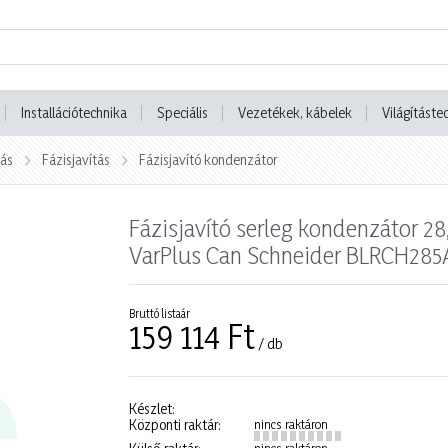
Installációtechnika
Speciális
Vezetékek, kábelek
Világításte
tás
Fázisjavítás
Fázisjavító kondenzátor
Fázisjavító serleg kondenzátor
VarPlus Can Schneider BLRCH28
Bruttó listaár
159 114 Ft
/ db
Készlet:
Központi raktár:
nincs raktáron
nincs raktáron