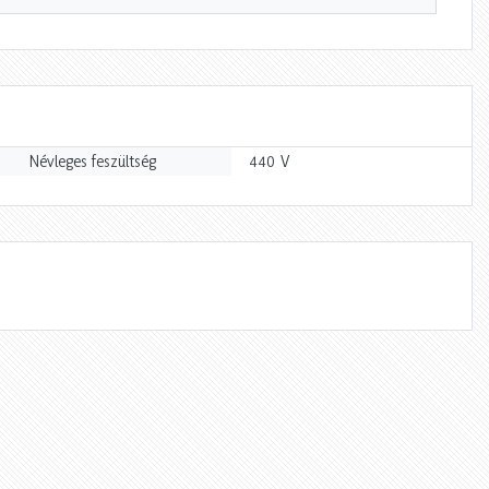
V
Névleges feszültség
440