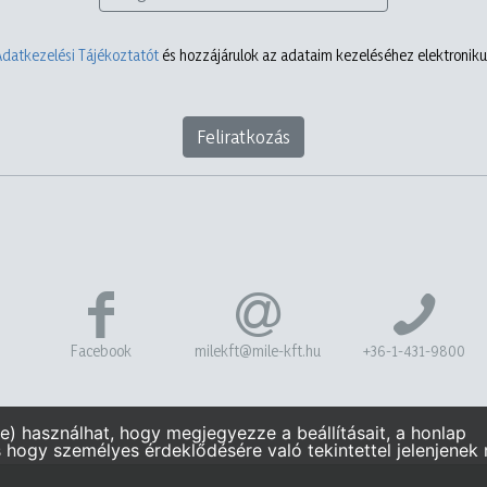
Adatkezelési Tájékoztatót
és hozzájárulok az adataim kezeléséhez elektronikus
Feliratkozás
Facebook
milekft@mile-kft.hu
+36-1-431-9800