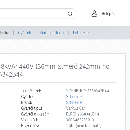
Belépés
chnika
Gyártók
Konfigurátorok
Letöltések
 28,8kVAr 440V 136mm-átmérő 242mm-ho
5A342B44
Termékkód:
SCHNBLRCH285A342B44
Gyártó:
Schneider
Brand:
Schneider
Gyártói típus:
VarPlus Can
Gyártói cikkszám:
BLRCH285A342B44
Vonalkód:
3606485255910
Kiszerelés:
1 db
(nem bontható)