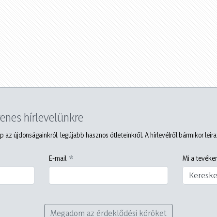
yenes hírlevelünkre
p az újdonságainkról, legújabb hasznos ötleteinkről. A hírlevélről bármikor leir
E-mail
Mi a tevéken
Keresk
Megadom az érdeklődési köröket