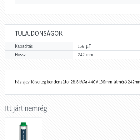
TULAJDONSÁGOK
µF
Kapacitás
156
mm
Hossz
242
Fázisjavító serleg kondenzátor 28,8kVAr 440V 136mm-átmérő 242mm
Itt járt nemrég