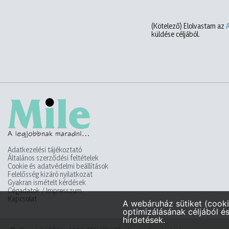
(Kötelező)
Elolvastam az
küldése céljából.
Adatkezelési tájékoztató
Általános szerződési feltételek
Cookie és adatvédelmi beállítások
Felelősség kizáró nyilatkozat
Gyakran ismételt kérdések
Cégadatok / Impresszum
Kapcsolat