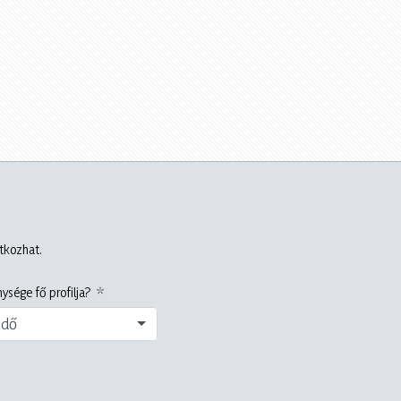
atkozhat.
ysége fő profilja?
edő