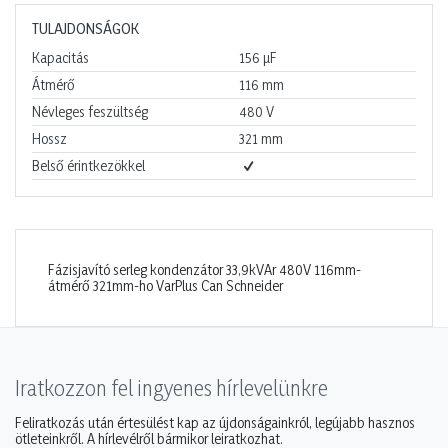
TULAJDONSÁGOK
Kapacitás
156
µF
Átmérő
116
mm
Névleges feszültség
480
V
Hossz
321
mm
Belső érintkezökkel
Fázisjavító serleg kondenzátor 33,9kVAr 480V 116mm-
átmérő 321mm-ho VarPlus Can Schneider
Iratkozzon fel ingyenes hírlevelünkre
Feliratkozás után értesülést kap az újdonságainkról, legújabb hasznos
ötleteinkről. A hírlevélről bármikor leiratkozhat.