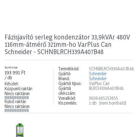
Fázisjavító serleg kondenzátor 33,9kVAr 480V
116mm-átmérő 321mm-ho VarPlus Can
Schneider - SCHNBLRCH339A407B48
Bruttó listaár
Termékkód:
SCHNBLRCH339A407B48
193 991 Ft
Gyártó:
Schneider
/ db
Brand:
Schneider
Gyártói típus:
VarPlus Can
Készlet:
Gyártói
BLRCH339A407B48
Központi raktár:
cikkszám:
Nincs raktáron
Vonalkód:
3606485253855
Külső raktár:
Kiszerelés:
1 db
(nem bontható)
Nincs raktáron