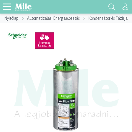
Nyitólap
Automatizálás, Energiaelosztás
Kondenzátor és Fázisjaví
ingyenes
kiszállítás