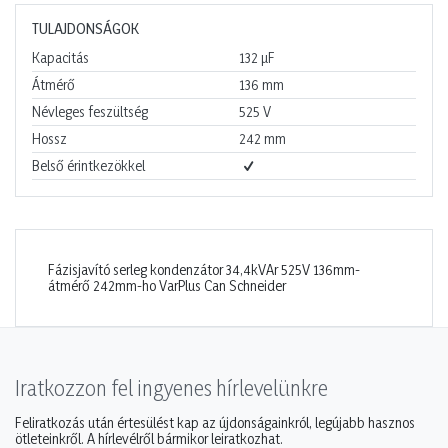
TULAJDONSÁGOK
Kapacitás
132
µF
Átmérő
136
mm
Névleges feszültség
525
V
Hossz
242
mm
Belső érintkezökkel
Fázisjavító serleg kondenzátor 34,4kVAr 525V 136mm-
átmérő 242mm-ho VarPlus Can Schneider
Iratkozzon fel ingyenes hírlevelünkre
Feliratkozás után értesülést kap az újdonságainkról, legújabb hasznos
ötleteinkről. A hírlevélről bármikor leiratkozhat.