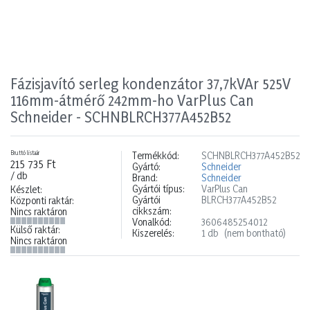
Fázisjavító serleg kondenzátor 37,7kVAr 525V
116mm-átmérő 242mm-ho VarPlus Can
Schneider - SCHNBLRCH377A452B52
Bruttó listaár
Termékkód:
SCHNBLRCH377A452B52
215 735 Ft
Gyártó:
Schneider
/ db
Brand:
Schneider
Gyártói típus:
VarPlus Can
Készlet:
Gyártói
BLRCH377A452B52
Központi raktár:
cikkszám:
Nincs raktáron
Vonalkód:
3606485254012
Külső raktár:
Kiszerelés:
1 db
(nem bontható)
Nincs raktáron