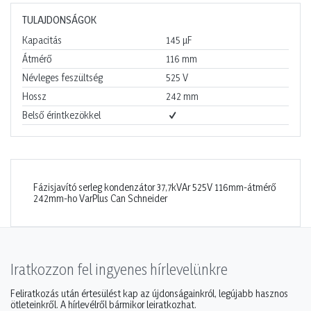
TULAJDONSÁGOK
Kapacitás
145
µF
Átmérő
116
mm
Névleges feszültség
525
V
Hossz
242
mm
Belső érintkezökkel
Fázisjavító serleg kondenzátor 37,7kVAr 525V 116mm-átmérő
242mm-ho VarPlus Can Schneider
Iratkozzon fel ingyenes hírlevelünkre
Feliratkozás után értesülést kap az újdonságainkról, legújabb hasznos
ötleteinkről. A hírlevélről bármikor leiratkozhat.