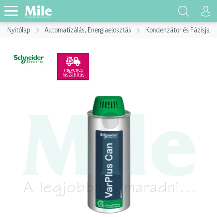
Nyitólap
Automatizálás, Energiaelosztás
Kondenzátor és Fázisjaví
ingyenes
kiszállítás