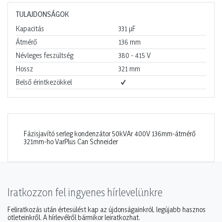
TULAJDONSÁGOK
Kapacitás
331
µF
Átmérő
136
mm
Névleges feszültség
380 - 415
V
Hossz
321
mm
Belső érintkezökkel
Fázisjavító serleg kondenzátor 50kVAr 400V 136mm-átmérő
321mm-ho VarPlus Can Schneider
Iratkozzon fel ingyenes hírlevelünkre
Feliratkozás után értesülést kap az újdonságainkról, legújabb hasznos
ötleteinkről. A hírlevélről bármikor leiratkozhat.