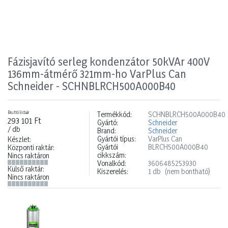
Fázisjavító serleg kondenzátor 50kVAr 400V
136mm-átmérő 321mm-ho VarPlus Can
Schneider - SCHNBLRCH500A000B40
Bruttó listaár
Termékkód:
SCHNBLRCH500A000B40
293 101 Ft
Gyártó:
Schneider
/ db
Brand:
Schneider
Gyártói típus:
VarPlus Can
Készlet:
Gyártói
BLRCH500A000B40
Központi raktár:
cikkszám:
Nincs raktáron
Vonalkód:
3606485253930
Külső raktár:
Kiszerelés:
1 db
(nem bontható)
Nincs raktáron