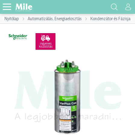
Nyitólap
Automatizálás, Energiaelosztás
Kondenzátor és Fázisjaví
ingyenes
kiszállítás