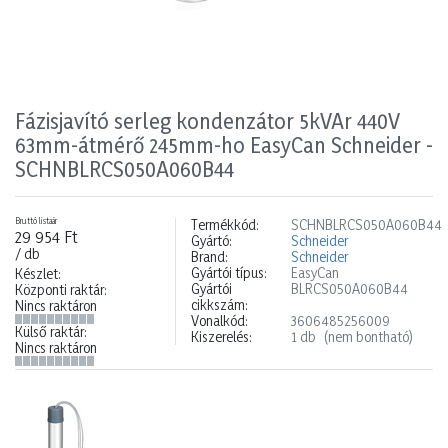
Fázisjavító serleg kondenzátor 5kVAr 440V
63mm-átmérő 245mm-ho EasyCan Schneider -
SCHNBLRCS050A060B44
Bruttó listaár
Termékkód:
SCHNBLRCS050A060B44
29 954 Ft
Gyártó:
Schneider
/ db
Brand:
Schneider
Gyártói típus:
EasyCan
Készlet:
Gyártói
BLRCS050A060B44
Központi raktár:
cikkszám:
Nincs raktáron
Vonalkód:
3606485256009
Külső raktár:
Kiszerelés:
1 db
(nem bontható)
Nincs raktáron