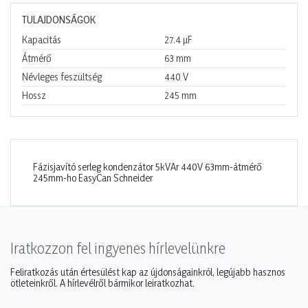
TULAJDONSÁGOK
Kapacitás
27.4
µF
Átmérő
63
mm
Névleges feszültség
440
V
Hossz
245
mm
Fázisjavító serleg kondenzátor 5kVAr 440V 63mm-átmérő
245mm-ho EasyCan Schneider
Iratkozzon fel ingyenes hírlevelünkre
Feliratkozás után értesülést kap az újdonságainkról, legújabb hasznos
ötleteinkről. A hírlevélről bármikor leiratkozhat.